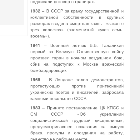
подписали договор о границах.
1932
– В СССР за кражу государственной и
коллективной собственности в крупных
размерах введена смертная казнь - «закон о
трех колосках» (знаменитый «указ семь-
восемь»).
1941
– Военный летчик В.В. Талалихин
первый за Великую Отечественную войну
произвел таран в ночном воздушном бою,
сбив на подступах к Москве вражеский
бомбардировщик.
1968
– В Лондоне толпа демонстрантов,
протестующих против притеснений
украинских поэтов и писателей, забросала
камнями посольство СССР.
1983
– Принято постановление ЦК КПСС и
СМ СССР «Об укреплении
социалистической трудовой дисциплины»,
предусматривавшее наказания за выпуск
брака, прогулы и опоздания на работу,
пьянство на рабочем месте.