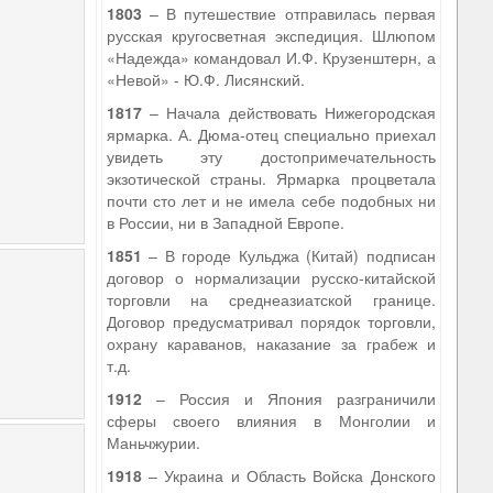
1803
– В путешествие отправилась первая
русская кругосветная экспедиция. Шлюпом
«Надежда» командовал И.Ф. Крузенштерн, а
«Невой» - Ю.Ф. Лисянский.
1817
– Начала действовать Нижегородская
ярмарка. А. Дюма-отец специально приехал
увидеть эту достопримечательность
экзотической страны. Ярмарка процветала
почти сто лет и не имела себе подобных ни
в России, ни в Западной Европе.
1851
– В городе Кульджа (Китай) подписан
договор о нормализации русско-китайской
торговли на среднеазиатской границе.
Договор предусматривал порядок торговли,
охрану караванов, наказание за грабеж и
т.д.
1912
– Россия и Япония разграничили
сферы своего влияния в Монголии и
Маньчжурии.
1918
– Украина и Область Войска Донского