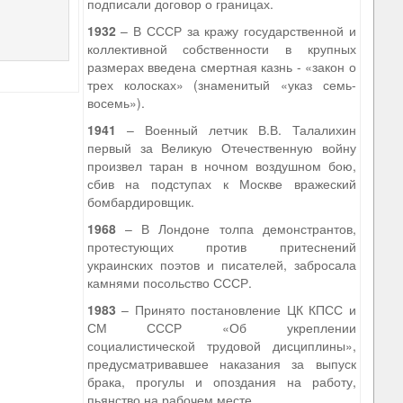
подписали договор о границах.
1932
– В СССР за кражу государственной и
коллективной собственности в крупных
размерах введена смертная казнь - «закон о
трех колосках» (знаменитый «указ семь-
восемь»).
1941
– Военный летчик В.В. Талалихин
первый за Великую Отечественную войну
произвел таран в ночном воздушном бою,
сбив на подступах к Москве вражеский
бомбардировщик.
1968
– В Лондоне толпа демонстрантов,
протестующих против притеснений
украинских поэтов и писателей, забросала
камнями посольство СССР.
1983
– Принято постановление ЦК КПСС и
СМ СССР «Об укреплении
социалистической трудовой дисциплины»,
предусматривавшее наказания за выпуск
брака, прогулы и опоздания на работу,
пьянство на рабочем месте.