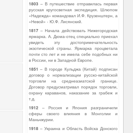
1803
– В путешествие отправилась первая
русская кругосветная экспедиция. Шлюпом
«Надежда» командовал И.Ф. Крузенштерн, а
«Невой» - Ю.Ф. Лисянский.
1817
– Начала действовать Нижегородская
ярмарка. А. Дюма-отец специально приехал
увидеть эту достопримечательность
экзотической страны. Ярмарка процветала
почти сто лет и не имела себе подобных ни
в России, ни в Западной Европе.
1851
– В городе Кульджа (Китай) подписан
договор о нормализации русско-китайской
торговли на среднеазиатской границе.
Договор предусматривал порядок торговли,
охрану караванов, наказание за грабеж и
т.д.
1912
– Россия и Япония разграничили
сферы своего влияния в Монголии и
Маньчжурии.
1918
– Украина и Область Войска Донского