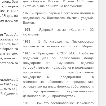
для обороны Москвы. В мае 1955 года
. снова был
система была принята на вооружение.
ов, которые
ние. В 1337
1970
– Прошли первые Блоковские чтения в
: "Я сделал
подмосковном Шахматове, бывшей усадьбе
был доволен
Блоков.
1978
– Ядерный взрыв «Кратон-4» 22
килотонны.
л Тверь А.,
осталась на
1988
– В Ленинграде на Пискаревском
 Калита был
проспекте открыт памятник «Колокол Мира».
в борьбе за
1990
– Президент СССР М.С. Горбачев
ким князем,
подписал указ об образовании Фонда
о, вместе с
государственного имущества, задачей
осталась за
которой является «разработка и реализация
программы преобразования
государственных предприятий в
rulex.ru /:
акционерные общества и предприятия,
—1907 гг.);
основанные на иных формах собственности
—1916 гг.).
с одновременным осуществлением
Т. Сухарев.
демонополизации производства».
1990
– Принято постановление Верховного