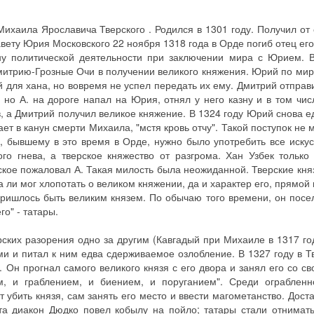
Михаила Ярославича Тверского . Родился в 1301 году. Получил от 
авету Юрия Московского 22 ноября 1318 года в Орде погиб отец его
ну политической деятельности при заключении мира с Юрием. В
митрию-Грозные Очи в получении великого княжения. Юрий по мир
й для хана, но вовремя не успел передать их ему. Дмитрий отправ
но А. на дороге напал на Юрия, отнял у него казну и в том чис
 а Дмитрий получил великое княжение. В 1324 году Юрий снова ед
ет в канун смерти Михаила, "мстя кровь отчу". Такой поступок не 
, бывшему в это время в Орде, нужно было употребить все искус
ого гнева, а тверское княжество от разгрома. Хан Узбек только
кое пожаловал А. Такая милость была неожиданной. Тверские княз
 ли мог хлопотать о великом княжении, да и характер его, прямой 
 пришлось быть великим князем. По обычаю того времени, он посе
о" - татары.
рских разорения одно за другим (Кавгадый при Михаиле в 1317 го
ми и питал к ним едва сдерживаемое озлобление. В 1327 году в Т
Он прогнал самого великого князя с его двора и занял его со св
м, и граблением, и биением, и поруганием". Среди ограбленн
 убить князя, сам занять его место и ввести магометанство. Дост
та диакон Дюдко повел кобылу на пойло; татары стали отнимать