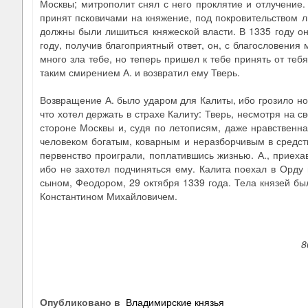
Москвы; митрополит снял с него проклятие и отлучение. 
принят псковичами на княжение, под покровительством ли
должны были лишиться княжеской власти. В 1335 году о
году, получив благоприятный ответ, он, с благословения 
много зла тебе, но теперь пришел к тебе принять от тебя
таким смирением А. и возвратил ему Тверь.
Возвращение А. было ударом для Калиты, ибо грозило нов
что хотел держать в страхе Калиту: Тверь, несмотря на 
стороне Москвы и, судя по летописям, даже нравственна
человеком богатым, коварным и неразборчивым в средства
первенство проиграли, поплатившись жизнью. А., приехав
ибо не захотел подчиняться ему. Калита поехал в Орду и
сыном, Феодором, 29 октября 1339 года. Тела князей был
Константином Михайловичем.
8
Опубликовано в
Владимирские князья