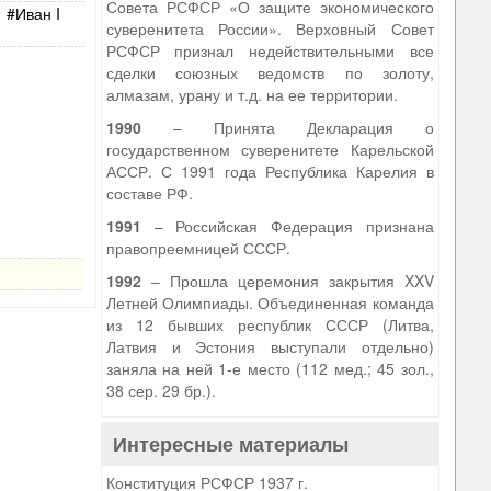
Совета РСФСР «О защите экономического
Иван I
суверенитета России». Верховный Совет
РСФСР признал недействительными все
сделки союзных ведомств по золоту,
алмазам, урану и т.д. на ее территории.
1990
– Принята Декларация о
государственном суверенитете Карельской
АССР. С 1991 года Республика Карелия в
составе РФ.
1991
– Российская Федерация признана
правопреемницей СССР.
1992
– Прошла церемония закрытия XXV
Летней Олимпиады. Объединенная команда
из 12 бывших республик СССР (Литва,
Латвия и Эстония выступали отдельно)
заняла на ней 1-е место (112 мед.; 45 зол.,
38 сер. 29 бр.).
Интересные материалы
Конституция РСФСР 1937 г.