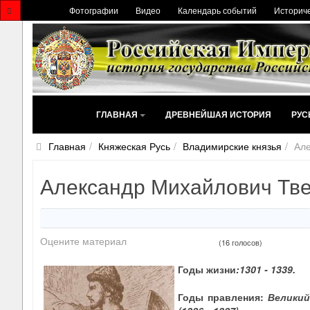
Фотографии
Видео
Календарь событий
Историче
ГЛАВНАЯ
ДРЕВНЕЙШАЯ ИСТОРИЯ
РУС
Главная
Княжеская Русь
Владимирские князья
Але
Александр Михайлович Тв
Оцените материал
(16 голосов)
Годы жизни
:
1301
-
1339
.
Годы правления:
Великий