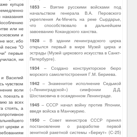
аже купцов
1853
– Взятие русскими войсками под
немедленно
начальством генерала В.А. Перовского
я наказания
укрепления Ак-Мечеть на реке Сырдарье,
обособлению
что способствовало в дальнейшем
итве или не
завоеванию Кокандского ханства.
осковским и
1928
– В здании ленинградского цирка
не мог, ибо
открылся первый в мире Музей цирка и
ой песне "О
эстрады (Музей циркового искусства в Санкт-
ичи" первые
Петербурге).
лучилася, ни
1934
– Создано конструкторское бюро
морского самолетостроения Г.М. Бериева.
 и Василий
1942
– Знаменитое исполнение Седьмой
сь чувством
(«Ленинградской») симфонии Д.Д.
лнение воли
Шостаковича в осажденном Ленинграде.
. поехать в
вию за всех
1945
– СССР начал войну против Японии,
а стоять, а
введя войска в Манчжурию.
опротивное
1950
– Совет министров СССР принял
альнейшего
постановление о разработке первой
от церкви и
зенитной ракетной системы «Беркут» (С-25)
требованиям