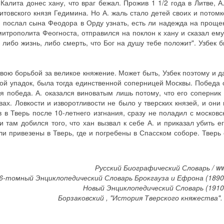
Калита донес хану, что враг бежал. Прожив 1 1/2 года в Литве, А
товского князя Гедимина. Но А. жаль стало детей своих и потомк
н послал сына Феодора в Орду узнать, есть ли надежда на проще
митрополита Феогноста, отправился на поклон к хану и сказал ему
 либо жизнь, либо смерть, что Бог на душу тебе положит". Узбек 
ою борьбой за великое княжение. Может быть, Узбек поэтому и да
свой упадок, была тогда единственной соперницей Москвы. Победа 
я победа. А. оказался виноватым лишь потому, что его соперник
х. Ловкости и изворотливости не было у тверских князей, и они 
 в Тверь после 10-летнего изгнания, сразу не поладил с московс
 там добился того, что хан вызвал к себе А. и приказал убить ег
и привезены в Тверь, где и погребены в Спасском соборе. Тверь 
Русский Биографический Словарь / www.
6-томный Энциклопедический Словарь Брокгауза и Ефрона (1890
Новый Энциклопедический Словарь (1910
Борзаковский , "История Тверского княжества". 