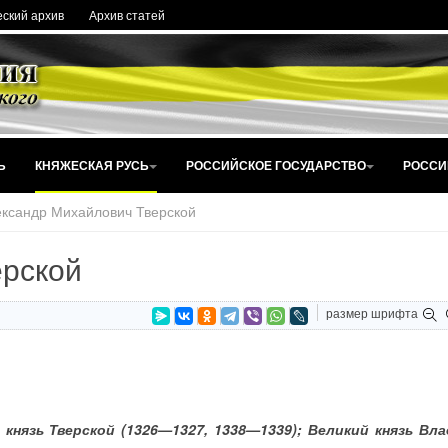
ский архив
Архив статей
Ь
КНЯЖЕСКАЯ РУСЬ
РОССИЙСКОЕ ГОСУДАРСТВО
РОССИ
ксандр Михайлович Тверской
ерской
размер шрифта
 князь Тверской (1326—1327, 1338—1339); Великий князь Вл