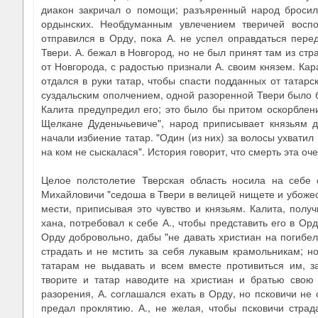
диакон закричал о помощи; разъяренный народ бросил
ордынских. Необдуманным увлечением тверичей воспо
отправился в Орду, пока А. не успел оправдаться пере
Твери. А. бежал в Новгород, но не был принят там из стр
от Новгорода, с радостью признали А. своим князем. Кар
отдался в руки татар, чтобы спасти подданных от татарс
суздальским ополчением, одной разоренной Твери было бы
Калита предупредил его; это было бы притом оскорблен
Щелкане Дуденьчьевиче", народ приписывает князьям д
начали избиение татар. "Один (из них) за волосы ухватил (
на ком не сыскалася". История говорит, что смерть эта оче
Целое полстолетие Тверская область носила на себе
Михайловичи "седоша в Твери в велицей нищете и убожест
мести, приписывая это чувство и князьям. Калита, полу
хана, потребовал к себе А., чтобы представить его в Ор
Орду добровольно, дабы "не давать христиан на погибел
страдать и не мстить за себя лукавым крамольникам; но
татарам не выдавать и всем вместе противиться им, 
творите и татар наводите на христиан и братью свою
разорения, А. соглашался ехать в Орду, но псковичи не о
предал проклятию. А., не желая, чтобы псковичи страд