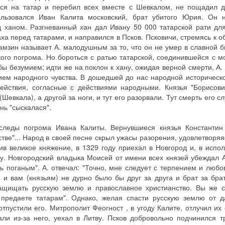
ся на татар и перебил всех вместе с Шевкалом, не пощадил д
льзовался Иван Калита московский, брат убитого Юрия. Он 
д ханом. Разгневанный хан дал Ивану 50 000 татарской рати дл
аха перед татарами, и направился в Псков. Псковичи, стремясь к 
амзин называет А. малодушным за то, что он не умер в славной б
кого погрома. Но бороться с ратью татарской, соединившейся с м
 безумием; идти же на поклон к хану, ожидая верной смерти, А. 
ием народного чувства. В дошедшей до нас народной историческ
ействия, согласные с действиями народными. Князья "Борисов
Шевкала), а другой за ноги, и тут его разорвали. Тут смерть его с
нь "сыскалася".
 следы погрома Ивана Калиты. Вернувшиеся князья Константин
ве"... Народ в своей песне скрыл ужасы разорения, удовлетворяя
чив великое княжение, в 1329 году приехал в Новгород и, в испо
ду. Новгородский владыка Моисей от имени всех князей убеждал А
ь поганым". А. отвечал: "Точно, мне следует с терпением и любо
 и вам (князьям) не дурно было бы друг за друга и брат за брат
защищать русскую землю и православное христианство. Вы же с
 предаете татарам". Однако, желая спасти русскую землю от д
тпустили его. Митрополит Феогност , в угоду Калите, отлучил их 
али из-за него, уехал в Литву. Псков добровольно подчинился 