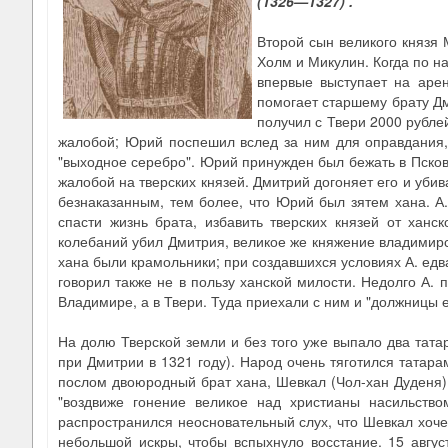
(1326—1327)
.
Второй сын великого князя 
Холм и Микулин. Когда по н
впервые выступает на аре
помогает старшему брату Д
получил с Твери 2000 рубле
жалобой; Юрий поспешил вслед за ним для оправдания, 
"выходное серебро". Юрий принужден был бежать в Псков,
жалобой на тверских князей. Дмитрий догоняет его и убива
безнаказанным, тем более, что Юрий был зятем хана. А.
спасти жизнь брата, избавить тверских князей от ханск
колебаний убил Дмитрия, великое же княжение владимирс
хана были крамольники; при создавшихся условиях А. едва
говорил также не в пользу ханской милости. Недолго А.
Владимире, а в Твери. Туда приехали с ним и "должницы ег
На долю Тверской земли и без того уже выпало два тата
при Дмитрии в 1321 году). Народ очень тяготился татара
послом двоюродный брат хана, Шевкал (Чол-хан Дуденя). 
"воздвиже гонение великое над христианы насильство
распространился неосновательный слух, что Шевкал хочет
небольшой искры, чтобы вспыхнуло восстание. 15 авгус