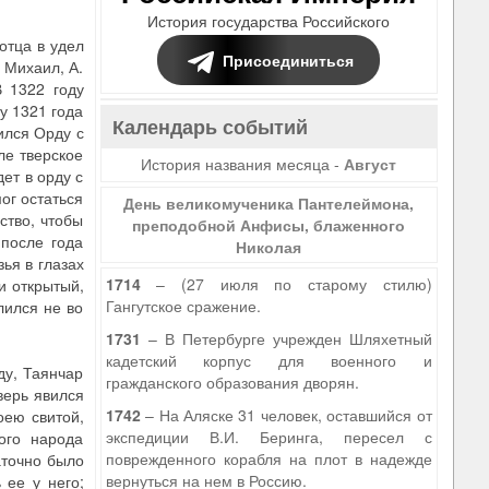
История государства Российского
отца в удел
Присоединиться
 Михаил, А.
 1322 году
у 1321 года
Календарь событий
ился Орду с
ле тверское
История названия месяца -
Август
ет в орду с
мог остаться
День великомученика Пантелеймона,
ство, чтобы
преподобной Анфисы, блаженного
 после года
Николая
ья в глазах
1714
– (27 июля по старому стилю)
и открытый,
Гангутское сражение.
лился не во
1731
– В Петербурге учрежден Шляхетный
кадетский корпус для военного и
ду, Таянчар
гражданского образования дворян.
верь явился
1742
– На Аляске 31 человек, оставшийся от
оею свитой,
экспедиции В.И. Беринга, пересел с
ого народа
поврежденного корабля на плот в надежде
аточно было
вернуться на нем в Россию.
 ее у него;