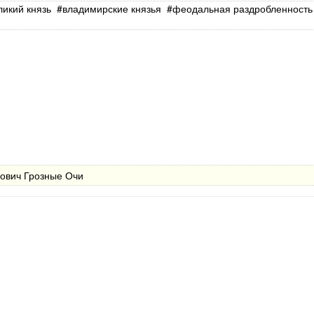
ликий князь
владимирские князья
феодальная раздробленность
ович Грозные Очи