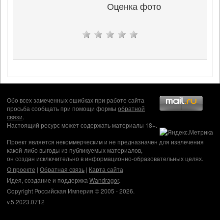
Оценка фото
Обо всех замеченных ошибках при работе сайта
просьба сообщать при помощи формы
обратной
связи
.
Настоящий ресурс может содержать материалы 18+.
Проект является некоммерческим и не предназначен для извлечения
какой-либо выгоды из публикуемых материалов,
он создан исключительно в информационно-образовательных целях.
О проекте
|
Обратная связь
|
Карта сайта
Идея, создание и поддержка
Wandragor
.
Copyright Российская Империя © 2005 - 2026.
v.5.2023.0712