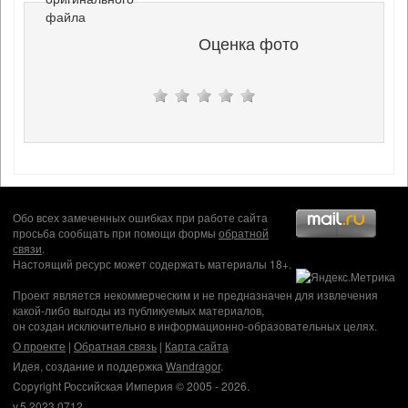
файла
Оценка фото
Обо всех замеченных ошибках при работе сайта
просьба сообщать при помощи формы
обратной
связи
.
Настоящий ресурс может содержать материалы 18+.
Проект является некоммерческим и не предназначен для извлечения
какой-либо выгоды из публикуемых материалов,
он создан исключительно в информационно-образовательных целях.
О проекте
|
Обратная связь
|
Карта сайта
Идея, создание и поддержка
Wandragor
.
Copyright Российская Империя © 2005 - 2026.
v.5.2023.0712