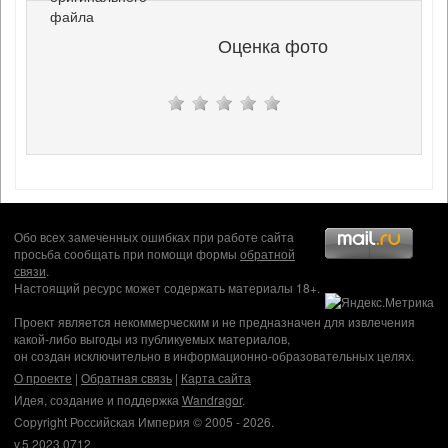
файла
Оценка фото
Обо всех замеченных ошибках при работе сайта
просьба сообщать при помощи формы
обратной
связи
.
Настоящий ресурс может содержать материалы 18+.
Проект является некоммерческим и не предназначен для извлечения
какой-либо выгоды из публикуемых материалов,
он создан исключительно в информационно-образовательных целях.
О проекте
|
Обратная связь
|
Карта сайта
Идея, создание и поддержка
Wandragor
.
Copyright Российская Империя © 2005 - 2026.
v.5.2023.0712