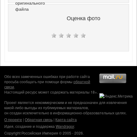
оригинального
файла
Оценка фото
Обо всех замеченных ошибках при работе сайта
просьба сообщать при помощи формы
обратной
связи
.
Настоящий ресурс может содержать материалы 18+.
Проект является некоммерческим и не предназначен для извлечения
какой-либо выгоды из публикуемых материалов,
он создан исключительно в информационно-образовательных целях.
О проекте
|
Обратная связь
|
Карта сайта
Идея, создание и поддержка
Wandragor
.
Copyright Российская Империя © 2005 - 2026.