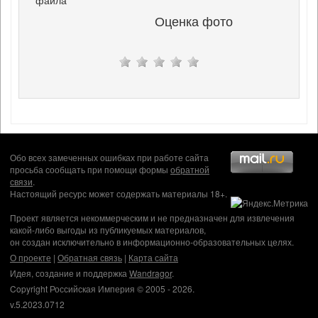
файла
Оценка фото
Обо всех замеченных ошибках при работе сайта
просьба сообщать при помощи формы
обратной
связи
.
Настоящий ресурс может содержать материалы 18+.
Проект является некоммерческим и не предназначен для извлечения
какой-либо выгоды из публикуемых материалов,
он создан исключительно в информационно-образовательных целях.
О проекте
|
Обратная связь
|
Карта сайта
Идея, создание и поддержка
Wandragor
.
Copyright Российская Империя © 2005 - 2026.
v.5.2023.0712