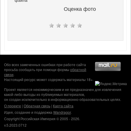
Оценка фото
Обо всех замеченных ошибках при работе сайта
просьба сообщать при помощи формы
обратной
связи
.
Настоящий ресурс может содержать материалы 18+.
Проект является некоммерческим и не предназначен для извлечения
какой-либо выгоды из публикуемых материалов,
он создан исключительно в информационно-образовательных целях.
О проекте
|
Обратная связь
|
Карта сайта
Идея, создание и поддержка
Wandragor
.
Copyright Российская Империя © 2005 - 2026.
v.5.2023.0712