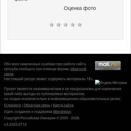
Оценка фото
Обо всех замеченных ошибках при работе сайта
просьба сообщать при помощи формы
обратной
связи
.
Настоящий ресурс может содержать материалы 18+.
Проект является некоммерческим и не предназначен для извлечения
какой-либо выгоды из публикуемых материалов,
он создан исключительно в информационно-образовательных целях.
О проекте
|
Обратная связь
|
Карта сайта
Идея, создание и поддержка
Wandragor
.
Copyright Российская Империя © 2005 - 2026.
v.5.2023.0712