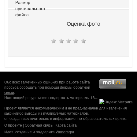
Размер
оригинального
файла
Оценка фото
Обо всех замеченных ошибках при работе сайта
просьба сообщать при помощи формы
обратной
связи
.
Настоящий ресурс может содержать материалы 18+.
Проект является некоммерческим и не предназначен для извлечения
какой-либо выгоды из публикуемых материалов,
он создан исключительно в информационно-образовательных целях.
О проекте
|
Обратная связь
|
Карта сайта
Идея, создание и поддержка
Wandragor
.