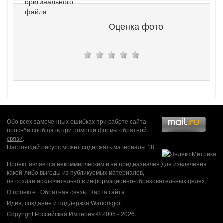
оригинального
файла
Оценка фото
Обо всех замеченных ошибках при работе сайта
просьба сообщать при помощи формы
обратной
связи
.
Настоящий ресурс может содержать материалы 18+.
Проект является некоммерческим и не предназначен для извлечения
какой-либо выгоды из публикуемых материалов,
он создан исключительно в информационно-образовательных целях.
О проекте
|
Обратная связь
|
Карта сайта
Идея, создание и поддержка
Wandragor
.
Copyright Российская Империя © 2005 - 2026.