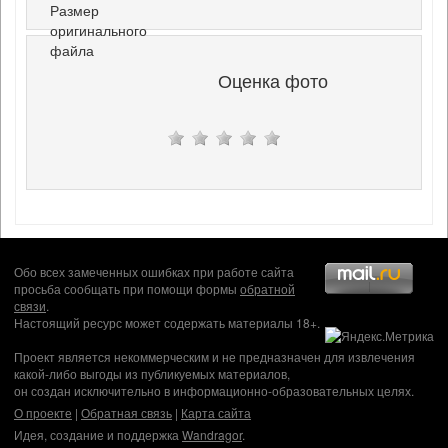
Размер
оригинального
файла
Оценка фото
Обо всех замеченных ошибках при работе сайта
просьба сообщать при помощи формы
обратной
связи
.
Настоящий ресурс может содержать материалы 18+.
Проект является некоммерческим и не предназначен для извлечения
какой-либо выгоды из публикуемых материалов,
он создан исключительно в информационно-образовательных целях.
О проекте
|
Обратная связь
|
Карта сайта
Идея, создание и поддержка
Wandragor
.