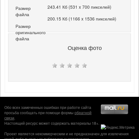
243.41 Кб (531 x 700 пикселей)
Размер
файла
200.15 Кб (1166 x 1536 пикселей)
Размер
оригинального
файла
Оценка фото
Обо всех замеченных ошибках при работе сайта
просьба сообщать при помощи формы
обратной
связи
.
Настоящий ресурс может содержать материалы 18+.
Проект является некоммерческим и не предназначен для извлечения
какой-либо выгоды из публикуемых материалов,