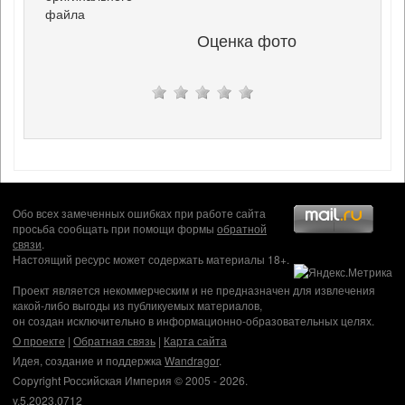
файла
Оценка фото
Обо всех замеченных ошибках при работе сайта
просьба сообщать при помощи формы
обратной
связи
.
Настоящий ресурс может содержать материалы 18+.
Проект является некоммерческим и не предназначен для извлечения
какой-либо выгоды из публикуемых материалов,
он создан исключительно в информационно-образовательных целях.
О проекте
|
Обратная связь
|
Карта сайта
Идея, создание и поддержка
Wandragor
.
Copyright Российская Империя © 2005 - 2026.
v.5.2023.0712