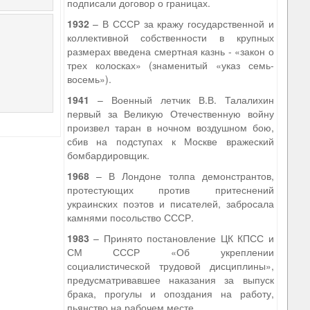
подписали договор о границах.
1932
– В СССР за кражу государственной и
коллективной собственности в крупных
размерах введена смертная казнь - «закон о
трех колосках» (знаменитый «указ семь-
восемь»).
1941
– Военный летчик В.В. Талалихин
первый за Великую Отечественную войну
произвел таран в ночном воздушном бою,
сбив на подступах к Москве вражеский
бомбардировщик.
1968
– В Лондоне толпа демонстрантов,
протестующих против притеснений
украинских поэтов и писателей, забросала
камнями посольство СССР.
1983
– Принято постановление ЦК КПСС и
СМ СССР «Об укреплении
социалистической трудовой дисциплины»,
предусматривавшее наказания за выпуск
брака, прогулы и опоздания на работу,
пьянство на рабочем месте.