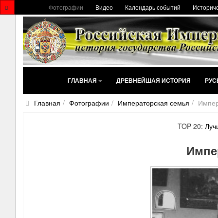
Фотографии
Видео
Календарь событий
Историче
ГЛАВНАЯ
ДРЕВНЕЙШАЯ ИСТОРИЯ
РУС
Главная
Фотографии
Императорская семья
Импер
TOP 20:
Луч
Импе