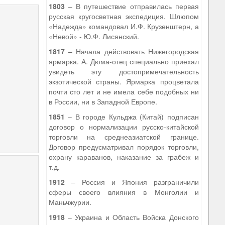
1803
– В путешествие отправилась первая
русская кругосветная экспедиция. Шлюпом
«Надежда» командовал И.Ф. Крузенштерн, а
«Невой» - Ю.Ф. Лисянский.
1817
– Начала действовать Нижегородская
ярмарка. А. Дюма-отец специально приехал
увидеть эту достопримечательность
экзотической страны. Ярмарка процветала
почти сто лет и не имела себе подобных ни
в России, ни в Западной Европе.
1851
– В городе Кульджа (Китай) подписан
договор о нормализации русско-китайской
торговли на среднеазиатской границе.
Договор предусматривал порядок торговли,
охрану караванов, наказание за грабеж и
т.д.
1912
– Россия и Япония разграничили
сферы своего влияния в Монголии и
Маньчжурии.
1918
– Украина и Область Войска Донского