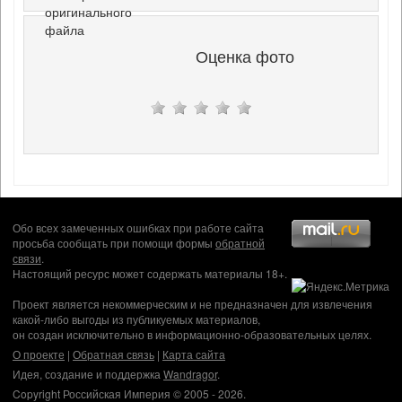
оригинального
файла
Оценка фото
Обо всех замеченных ошибках при работе сайта
просьба сообщать при помощи формы
обратной
связи
.
Настоящий ресурс может содержать материалы 18+.
Проект является некоммерческим и не предназначен для извлечения
какой-либо выгоды из публикуемых материалов,
он создан исключительно в информационно-образовательных целях.
О проекте
|
Обратная связь
|
Карта сайта
Идея, создание и поддержка
Wandragor
.
Copyright Российская Империя © 2005 - 2026.