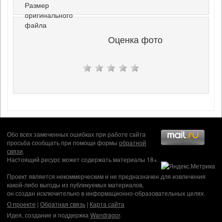
Размер
оригинального
файла
Оценка фото
Обо всех замеченных ошибках при работе сайта
просьба сообщать при помощи формы
обратной
связи
.
Настоящий ресурс может содержать материалы 18+.
Проект является некоммерческим и не предназначен для извлечения
какой-либо выгоды из публикуемых материалов,
он создан исключительно в информационно-образовательных целях.
О проекте
|
Обратная связь
|
Карта сайта
Идея, создание и поддержка
Wandragor
.