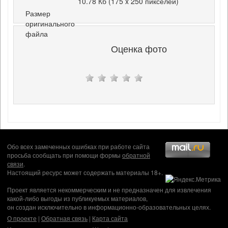
10.78 Кб (175 x 250 пикселей)
Размер
оригинального
файла
Оценка фото
Обо всех замеченных ошибках при работе сайта
просьба сообщать при помощи формы
обратной
связи
.
Настоящий ресурс может содержать материалы 18+.
Проект является некоммерческим и не предназначен для извлечения
какой-либо выгоды из публикуемых материалов,
он создан исключительно в информационно-образовательных целях.
О проекте
|
Обратная связь
|
Карта сайта