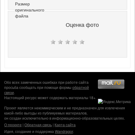
Размер
оригинального
файла
Оценка фото
Обо всех замеченных ошибках при работе сайта
просьба сообщать при помощи формы
обратной
связи
.
Настоящий ресурс может содержать материалы 18+.
Проект является некоммерческим и не предназначен для извлечения
какой-либо выгоды из публикуемых материалов,
он создан исключительно в информационно-образовательных целях.
О проекте
|
Обратная связь
|
Карта сайта
Идея, создание и поддержка
Wandragor
.