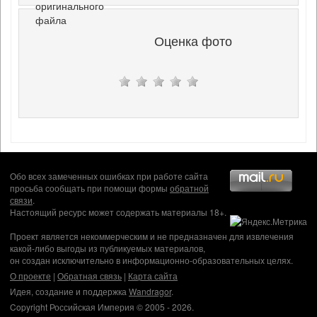
оригинального
файла
Оценка фото
Обо всех замеченных ошибках при работе сайта
просьба сообщать при помощи формы
обратной
связи
.
Настоящий ресурс может содержать материалы 18+.
Проект является некоммерческим и не предназначен для извлечения
какой-либо выгоды из публикуемых материалов,
он создан исключительно в информационно-образовательных целях.
О проекте
|
Обратная связь
|
Карта сайта
Идея, создание и поддержка
Wandragor
.
Copyright Российская Империя © 2005 - 2026.