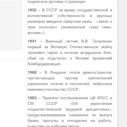
подписали договор о границах.
1932
– В СССР за кражу государственной и
коллективной собственности в крупных
размерах введена смертная казнь - «закон о
трех колосках» (знаменитый «указ семь-
восемь»).
1941
– Военный летчик В.В. Талалихин
первый за Великую Отечественную войну
произвел таран в ночном воздушном бою,
сбив на подступах к Москве вражеский
бомбардировщик.
1968
– В Лондоне толпа демонстрантов,
протестующих против притеснений
украинских поэтов и писателей, забросала
камнями посольство СССР.
1983
– Принято постановление ЦК КПСС и
СМ СССР «Об укреплении
социалистической трудовой дисциплины»,
предусматривавшее наказания за выпуск
брака, прогулы и опоздания на работу,
пьянство на рабочем месте.