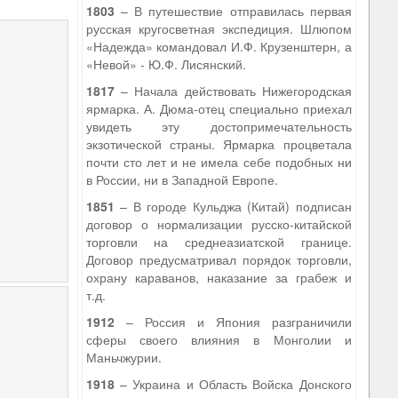
1803
– В путешествие отправилась первая
русская кругосветная экспедиция. Шлюпом
«Надежда» командовал И.Ф. Крузенштерн, а
«Невой» - Ю.Ф. Лисянский.
1817
– Начала действовать Нижегородская
ярмарка. А. Дюма-отец специально приехал
увидеть эту достопримечательность
экзотической страны. Ярмарка процветала
почти сто лет и не имела себе подобных ни
в России, ни в Западной Европе.
1851
– В городе Кульджа (Китай) подписан
договор о нормализации русско-китайской
торговли на среднеазиатской границе.
Договор предусматривал порядок торговли,
охрану караванов, наказание за грабеж и
т.д.
1912
– Россия и Япония разграничили
сферы своего влияния в Монголии и
Маньчжурии.
1918
– Украина и Область Войска Донского