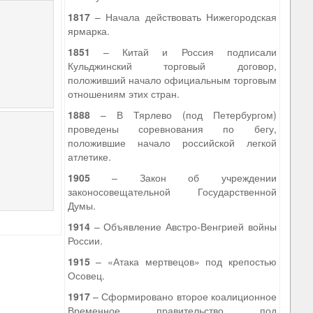
1817
– Начала действовать Нижегородская
ярмарка.
1851
– Китай и Россия подписали
Кульджинский торговый договор,
положивший начало официальным торговым
отношениям этих стран.
1888
– В Тярлево (под Петербургом)
проведены соревнования по бегу,
положившие начало российской легкой
атлетике.
1905
– Закон об учреждении
законосовещательной Государственной
Думы.
1914
– Объявление Австро-Венгрией войны
России.
1915
– «Атака мертвецов» под крепостью
Осовец.
1917
– Сформировано второе коалиционное
Временное правительство под