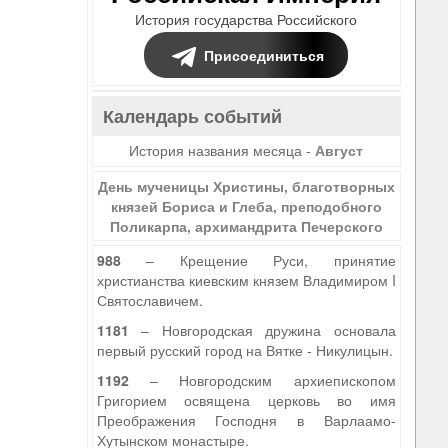
История государства Российского
Присоединиться
Календарь событий
История названия месяца -
Август
День мученицы Христины, благотворных
князей Бориса и Глеба, преподобного
Поликарпа, архимандрита Печерского
988
– Крещение Руси, принятие
христианства киевским князем Владимиром I
Святославичем.
1181
– Новгородская дружина основала
первый русский город на Вятке - Никулицын.
1192
– Новгородским архиепископом
Григорием освящена церковь во имя
Преображения Господня в Варлаамо-
Хутынском монастыре.