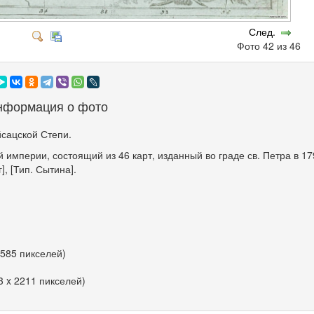
След.
Фото 42 из 46
нформация о фото
йсацской Степи.
 империи, состоящий из 46 карт, изданный во граде св. Петра в 17
], [Тип. Сытина].
 585 пикселей)
3 x 2211 пикселей)