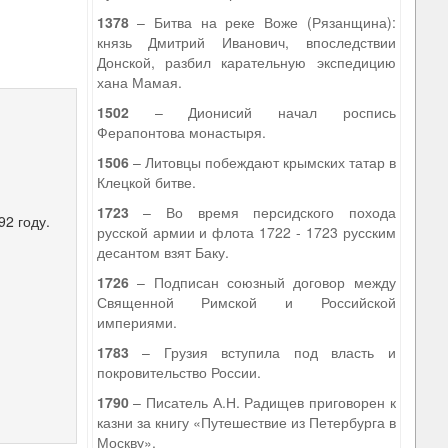
1378
– Битва на реке Воже (Рязанщина):
князь Дмитрий Иванович, впоследствии
Донской, разбил карательную экспедицию
хана Мамая.
1502
– Дионисий начал роспись
Ферапонтова монастыря.
1506
– Литовцы побеждают крымских татар в
Клецкой битве.
1723
– Во время персидского похода
92 году.
русской армии и флота 1722 - 1723 русским
десантом взят Баку.
1726
– Подписан союзный договор между
Священной Римской и Российской
империями.
1783
– Грузия вступила под власть и
покровительство России.
1790
– Писатель А.Н. Радищев приговорен к
казни за книгу «Путешествие из Петербурга в
Москву».