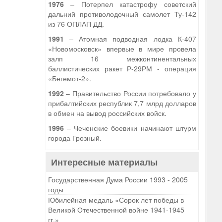
1976
– Потерпел катастрофу советский
дальний противолодочный самолет Ту-142
из 76 ОПЛАП ДД.
1991
– Атомная подводная лодка К-407
«Новомосковск» впервые в мире провела
залп 16 межконтинентальных
баллистических ракет Р-29РМ - операция
«Бегемот-2».
1992
– Правительство России потребовало у
прибалтийских республик 7,7 млрд долларов
в обмен на вывод российских войск.
1996
– Чеченские боевики начинают штурм
города Грозный.
Интересные материалы
Государственная Дума России 1993 - 2005
годы
Юбилейная медаль «Сорок лет победы в
Великой Отечественной войне 1941-1945
гг.»