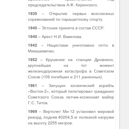
председательством А.Ф. Керенского.
1935
– Открытие первых всесоюзных
соревнований по парашютному спорту.
1940
– Эстония принята в состав СССР.
1940
– Арест Н.И. Вавилова.
1942
– Нацистами уничтожено гетто в
Микашевичах.
1952
– Крушение на станции Дровнино,
крупнейшая на тот момент
железнодорожная катастрофа в Советском
Союзе (109 погибших и 211 раненных).
1961
– Запущен космический корабль
«Восток-2», который пилотировал гражданин
Советского Союза летчик-космонавт майор
Г.С. Титов.
1969
– Вертолет Ми-12 установил мировой
рекорд, подняв 40204,5 кг полезной нагрузки
на высоту 2255 метров.