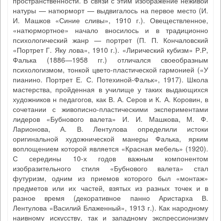
пространственности. В связи с этим изображение неживой
натуры — натюрморт — выдвигалось на первое место (И.
И. Машков «Синие сливы», 1910 г.). Овеществленное,
«натюрмортное» начало вносилось и в традиционно
психологический жанр — портрет (П. П. Кончаловский
«Портрет Г. Яку лова», 1910 г.). «Лирический кубизм» Р.Р,
Фалька (1886—1958 гг.) отличался своеобразным
психологизмом, тонкой цвето-пластической гармонией («У
пианино. Портрет Е. С. Потехиной-Фальк», 1917). Школа
мастерства, пройденная в училище у таких выдающихся
художников н педагогов, как В. А. Серов и К. А. Коровин, в
сочетании с живописно-пластическими экспериментами
лидеров «Бубнового валета» И. И. Машкова, М. Ф.
Ларионова, А. В. Лентулова определили истоки
оригинальной художнической манеры Фалька, ярким
воплощением которой является «Красная мебель» (1920).
С середины 10-х годов важным компонентом
изобразительного стиля «Бубнового валета» стал
футуризм, одним из приемов которого был «монтаж»
предметов или их частей, взятых из разных точек и в
разное время (декоративное панно Аристарха В.
Лентулова «Василий Блаженный», 1913 г.). Как народному
наивному искусству, так и западному экспрессионизму