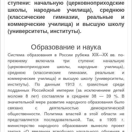
ступени: начальную (церковноприходские
школы, народные училища), среднюю
(классические гимназии, реальные и
коммерческие училища) и высшую школу
(университеты, институты).
Образование и наука
Система образования в России рубежа XIX—XX вв. по-
прежнему включала три ступени: начальную
(церковноприходские школы, народные училища),
среднюю (классические гимназии, реальные и
коммерческие училища) и высшую школу (университеты,
институты). По данным 1913 г. грамотные среди
подданных Российской империи (за исключением детей
моложе 8 лет) составляли в среднем 38 — 39 %. В
значительной мере развитие народного образования было
связано с деятельностью демократической
общественности. Политика властей в этой области не
представляется последовательной. Так, в 1905 г.
министерство народного образования вынесло проект
закона «О введении всеобщего начального обучения в