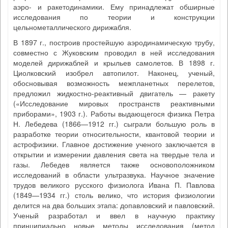
аэро- и ракетодинамики. Ему принадлежат обширные
исследования по теории и конструкции
цельнометаллического дирижабля.
В 1897 г., построив простейшую аэродинамическую трубу,
совместно с Жуковским проводил в ней исследования
моделей дирижаблей и крыльев самолетов. В 1898 г.
Циолковский изобрел автопилот. Наконец, ученый,
обосновывая возможность межпланетных перелетов,
предложил жидкостно-реактивный двигатель — ракету
(«Исследование мировых пространств реактивными
приборами», 1903 г.). Работы выдающегося физика Петра
Н. Лебедева (1866—1912 гг.) сыграли большую роль в
разработке теории относительности, квантовой теории и
астрофизики. Главное достижение ученого заключается в
открытии и измерении давления света на твердые тела и
газы. Лебедев является также основоположником
исследований в области ультразвука. Научное значение
трудов великого русского физиолога Ивана П. Павлова
(1849—1934 гг.) столь велико, что история физиологии
делится на два больших этапа: допавловский и павловский.
Ученый разработал и ввел в научную практику
принципиально новые методы исследования (метод