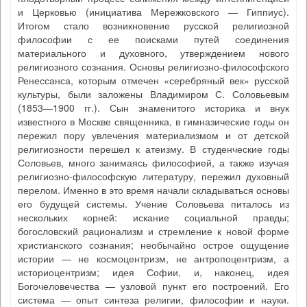
и Церковью (инициатива Мережковского — Гиппиус).
Итогом стало возникновение русской религиозной
философии с ее поисками путей соединения
материального и духовного, утверждением нового
религиозного сознания. Основы религиозно-философского
Ренессанса, которым отмечен «серебряный век» русской
культуры, были заложены Владимиром С. Соловьевым
(1853—1900 гг.). Сын знаменитого историка и внук
известного в Москве священника, в гимназические годы он
пережил пору увлечения материализмом и от детской
религиозности перешел к атеизму. В студенческие годы
Соловьев, много занимаясь философией, а также изучая
религиозно-философскую литературу, пережил духовный
перелом. Именно в это время начали складываться основы
его будущей системы. Учение Соловьева питалось из
нескольких корней: искание социальной правды;
богословский рационализм и стремление к новой форме
христианского сознания; необычайно острое ощущение
истории — не космоцентризм, не антропоцентризм, а
историоцентризм; идея Софии, и, наконец, идея
Богочеловечества — узловой пункт его построений. Его
система — опыт синтеза религии, философии и науки.