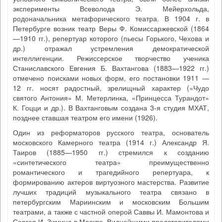
эксперименты Всеволода Э. Мейерхольда,
родоначальника метафорического театра. В 1904 г. в
Петербурге возник театр Веры Ф. Комиссаржевской (1864
—1910 гг.), репертуар которого (пьесы Горького, Чехова и
др.) отражал устремления демократической
интеллигенции. Режиссерское творчество ученика
Станиславского Евгения Б. Вахтангова (1883—1922 гг.)
отмечено поисками новых форм, его постановки 1911 —
12 гг. носят радостный, зрелищный характер («Чудо
святого Антония» М. Метерлинка, «Принцесса Турандот»
К. Гоцци и др.). В Вахтанговым создана 3-я студия МХАТ,
позднее ставшая театром его имени (1926).
Один из реформаторов русского театра, основатель
московского Камерного театра (1914 г.) Александр Я.
Таиров (1885—1950 гг.) стремился к созданию
«синтетического театра» преимущественно
романтического и трагедийного репертуара, к
формированию актеров виртуозного мастерства. Развитие
лучших традиций музыкального театра связано в
петербургским Мариинским и московским Большим
театрами, а также с частной оперой Саввы И. Мамонтова и
Сергея И. Зимина в Москве. Виднейшими представителями