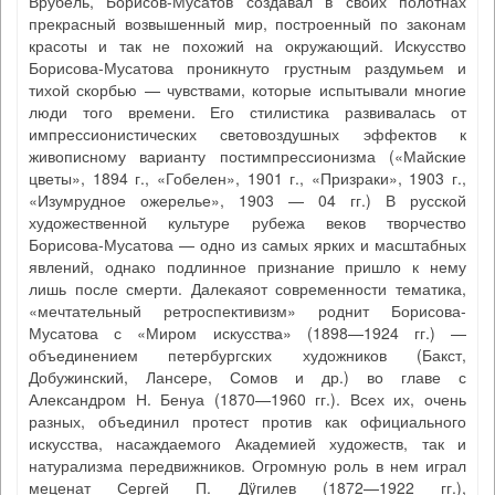
Врубель, Борисов-Мусатов создавал в своих полотнах
прекрасный возвышенный мир, построенный по законам
красоты и так не похожий на окружающий. Искусство
Борисова-Мусатова проникнуто грустным раздумьем и
тихой скорбью — чувствами, которые испытывали многие
люди того времени. Его стилистика развивалась от
импрессионистических световоздушных эффектов к
живописному варианту постимпрессионизма («Майские
цветы», 1894 г., «Гобелен», 1901 г., «Призраки», 1903 г.,
«Изумрудное ожерелье», 1903 — 04 гг.) В русской
художественной культуре рубежа веков творчество
Борисова-Мусатова — одно из самых ярких и масштабных
явлений, однако подлинное признание пришло к нему
лишь после смерти. Далекаяот современности тематика,
«мечтательный ретроспективизм» роднит Борисова-
Мусатова с «Миром искусства» (1898—1924 гг.) —
объединением петербургских художников (Бакст,
Добужинский, Лансере, Сомов и др.) во главе с
Александром Н. Бенуа (1870—1960 гг.). Всех их, очень
разных, объединил протест против как официального
искусства, насаждаемого Академией художеств, так и
натурализма передвижников. Огромную роль в нем играл
меценат Сергей П. Дÿгилев (1872—1922 гг.),