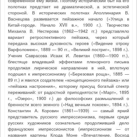
современной ему жизни. Поэтому исторический быт на его
полотнах предстает не драматической, а эстетической
стороной. В исторических полотнах Аполлинария В.
Васнецова развивается пейзажное начало («Улица в
Китай-городе. Начало XVII в.», 1900 г.). Творчество
Михаила В. Нестерова (1862—1942 гг.) представляло
вариант ретроспективного пейзажа, через который
передана высокая духовность героев («Видение отроку
Варфоломею», 1889 — 90 гг., «Великий постриг», 1898 г.).
Ученик Саврасова Исаак И. Левитан (1860—1900 гг.),
блестяще владевший эффектами пленэрного письма
продолжая лирическое направление в ней, вплотную
подошел к импрессионизму («Березовая роща», 1885 —
89 гг.) и явился создателем «концепционного пейзажа» или
«пейзажа настроения», которому присущ богатый спектр
переживаний: от радостной приподнятости («Март», 1895
г., «Озеро», 1900 г.) до философских размышлений о
бренности всего земного («Над вечным покоем», 1894 г.).
Константин А. Коровин (1861—1939) — самый яркий
представитель русского импрессионизма, первым среди
русских художников сознательно продолживший дело
французских импрессионистов (импрессионизм — от
названия картины Клода Моне «Впечатление. Восход