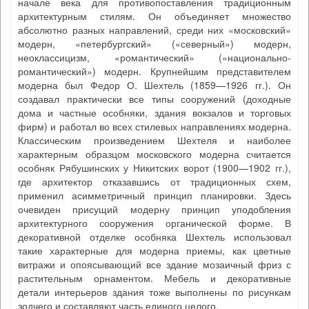
начале века для противопоставления традиционным
архитектурным стилям. Он объединяет множество
абсолютно разных направлений, среди них «московский»
модерн, «петербургский» («северный») модерн,
неоклассицизм, «романтический» («национально-
романтический») модерн. Крупнейшим представителем
модерна был Федор О. Шехтель (1859—1926 гг.). Он
создавал практически все типы сооружений (доходные
дома и частные особняки, здания вокзалов и торговых
фирм) и работал во всех стилевых направлениях модерна.
Классическим произведением Шехтеля и наиболее
характерным образцом московского модерна считается
особняк Рябушинских у Никитских ворот (1900—1902 гг.),
где архитектор отказавшись от традиционных схем,
применил асимметричный принцип планировки. Здесь
очевиден присущий модерну принцип уподобления
архитектурного сооружения органической форме. В
декоративной отделке особняка Шехтель использовал
такие характерные для модерна приемы, как цветные
витражи и опоясывающий все здание мозаичный фриз с
растительным орнаментом. Мебель и декоративные
детали интерьеров здания тоже выполнены по рисункам
зодчего и составляют часть единого целого.