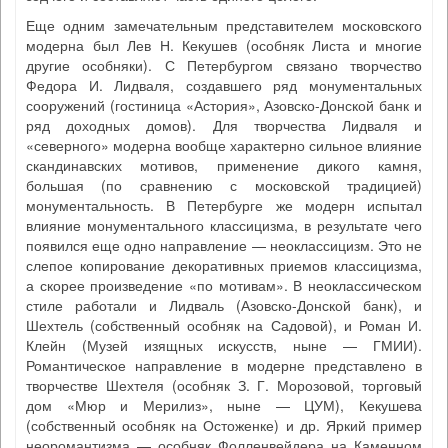
Еще одним замечательным представителем московского
модерна был Лев Н. Кекушев (особняк Листа и многие
другие особняки). С Петербургом связано творчество
Федора И. Лидваля, создавшего ряд монументальных
сооружений (гостиница «Астория», Азовско-Донской банк и
ряд доходных домов). Для творчества Лидваля и
«северного» модерна вообще характерно сильное влияние
скандинавских мотивов, применение дикого камня,
большая (по сравнению с московской традицией)
монументальность. В Петербурге же модерн испытал
влияние монументального классицизма, в результате чего
появился еще одно направление — неоклассицизм. Это не
слепое копирование декоративных приемов классицизма,
а скорее произведение «по мотивам». В неоклассическом
стиле работали и Лидваль (Азовско-Донской банк), и
Шехтель (собственный особняк на Садовой), и Роман И.
Клейн (Музей изящных искусств, ныне — ГМИИ).
Романтическое направление в модерне представлено в
творчестве Шехтеля (особняк З. Г. Морозовой, торговый
дом «Мюр и Мерилиз», ныне — ЦУМ), Кекушева
(собственный особняк на Остоженке) и др. Яркий пример
неоромантизма — особняк Фолленвейдера на Каменном