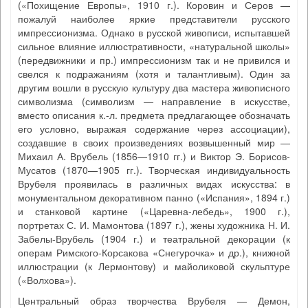
(«Похищение Европы», 1910 г.). Коровин и Серов —
пожалуй наиболее яркие представители русского
импрессионизма. Однако в русской живописи, испытавшей
сильное влияние иллюстративности, «натуральной школы»
(передвижники и пр.) импрессионизм так и не привился и
свелся к подражаниям (хотя и талантливым). Один за
другим вошли в русскую культуру два мастера живописного
символизма (символизм — направление в искусстве,
вместо описания к.-л. предмета предлагающее обозначать
его условно, выражая содержание через ассоциации),
создавшие в своих произведениях возвышенный мир —
Михаил А. Врубель (1856—1910 гг.) и Виктор Э. Борисов-
Мусатов (1870—1905 гг.). Творческая индивидуальность
Врубеля проявилась в различных видах искусства: в
монументальном декоративном панно («Испания», 1894 г.)
и станковой картине («Царевна-лебедь», 1900 г.),
портретах С. И. Мамонтова (1897 г.), жены художника Н. И.
Забелы-Врубель (1904 г.) и театральной декорации (к
операм Римского-Корсакова «Снегурочка» и др.), книжной
иллюстрации (к Лермонтову) и майоликовой скульптуре
(«Волхова»).
Центральный образ творчества Врубеля — Демон,