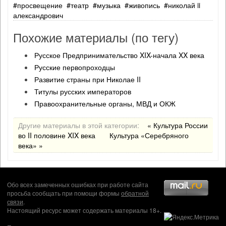
просвещение
театр
музыка
живопись
николай ii
александрович
Похожие материалы (по тегу)
Русское Предпринимательство XIX-начала XX века
Русские первопроходцы
Развитие страны при Николае II
Титулы русских императоров
Правоохранительные органы, МВД и ОКЖ
Другие материалы в этой категории:
« Культура России
во II половине XIX века
Культура «Серебряного
века» »
Обо всех замеченных ошибках при работе сайта
просьба сообщать при помощи формы
обратной
связи
.
Настоящий ресурс может содержать материалы 18+.