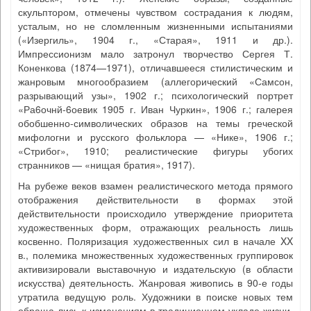
скульптором, отмечены чувством сострадания к людям,
усталым, но не сломленным жизненными испытаниями
(«Изергиль», 1904 г., «Старая», 1911 и др.).
Импрессионизм мало затронул творчество Сергея Т.
Коненкова (1874—1971), отличавшееся стилистическим и
жанровым многообразием (аллегорический «Самсон,
разрывающий узы», 1902 г.; психологический портрет
«Ра6очнй-6оевик 1905 г. Иван Чуркин», 1906 г.; галерея
обобшенно-символических образов на темы греческой
мифологни и русского фольклора — «Нике», 1906 г.;
«Стрибог», 1910; реалистические фигуры убогих
странников — «нищая братия», 1917).
На рубеже веков взамен реалистического метода прямого
отображения действительности в формах этой
действительности происходило утверждение приоритета
художественных форм, отражающих реальность лишь
косвенно. Поляризация художественных сил в начале XX
в., полемика множественных художественных группировок
активизировали выставочную и издательскую (в области
искусства) деятельность. Жанровая живопись в 90-е годы
утратила ведущую роль. Художники в поиске новых тем
обраща-лись к изменениям в традиционном укладе жизни.