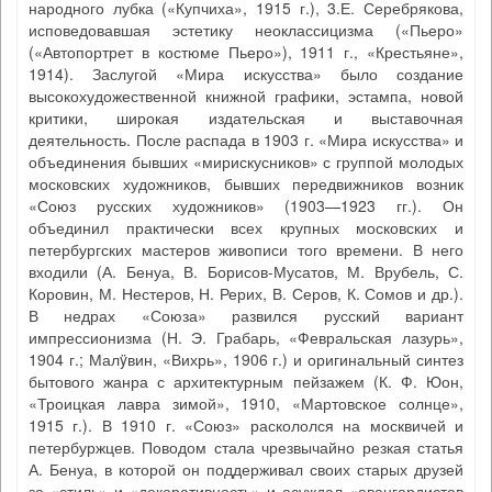
народного лубка («Купчиха», 1915 г.), 3.Е. Серебрякова,
исповедовавшая эстетику неоклассицизма («Пьеро»
(«Автопортрет в костюме Пьеро»), 1911 г., «Крестьяне»,
1914). Заслугой «Мира искусства» было создание
высокохудожественной книжной графики, эстампа, новой
критики, широкая издательская и выставочная
деятельность. После распада в 1903 г. «Мира искусства» и
объединения бывших «мирискусников» с группой молодых
московских художников, бывших передвижников возник
«Союз русских художников» (1903—1923 гг.). Он
объединил практически всех крупных московских и
петербургских мастеров живописи того времени. В него
входили (А. Бенуа, В. Борисов-Мусатов, М. Врубель, С.
Коровин, М. Нестеров, Н. Рерих, В. Серов, К. Сомов и др.).
В недрах «Союза» развился русский вариант
импрессионизма (Н. Э. Грабарь, «Февральская лазурь»,
1904 г.; Малÿвин, «Вихрь», 1906 г.) и оригинальный синтез
бытового жанра с архитектурным пейзажем (К. Ф. Юон,
«Троицкая лавра зимой», 1910, «Мартовское солнце»,
1915 г.). В 1910 г. «Союз» раскололся на москвичей и
петербуржцев. Поводом стала чрезвычайно резкая статья
А. Бенуа, в которой он поддерживал своих старых друзей
за «стиль» и «декоративность» и осуждал «авангардистов