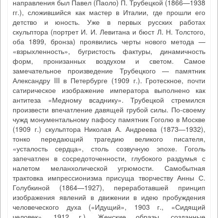
направления был Павел (Паоло) П. Трубецкой (1866—1938
гг.), сложившийся как мастер в Италии, где прошли его
детство и юность. Уже в первых русских работах
скульптора (портрет И. И. Левитана и бюст Л. Н. Толстого,
оба 1899, бронза) проявились черты нового метода —
«взрыхленность», бугристость фактуры, динамичность
форм, пронизанных воздухом и светом. Самое
замечательное произведение Трубецкого — памятник
Александру III в Петербурге (1909 г.). Гротескное, почти
сатирическое изображение императора выполнено как
антитеза «Медному всаднику». Трубецкой стремился
произвести впечатление давящей грубой силы. По-своему
чужд монументальному пафосу памятник Гоголю в Москве
(1909 г.) скульптора Николая А. Андреева (1873—1932),
тонко передающий трагедию великого писателя,
«усталость сердца», столь созвучную эпохе. Гоголь
запечатлен в сосредоточенности, глубокого раздумья с
налетом меланхолической угрюмости. Самобытная
трактовка импрессионизма присуща творчеству Анны С.
Голубкиной (1864—1927), переработавшей принцип
изображения явлений в движении в идею пробуждения
человеческого духа («Идущий», 1903 г., «Сидящий
человек», 1912 г.). Женские образы, созданные