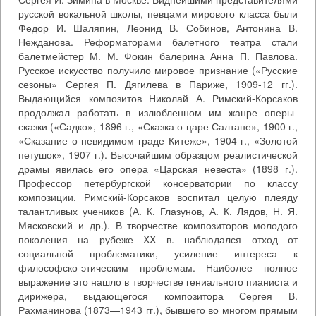
русской вокальной школы, певцами мирового класса были
Федор И. Шаляпин, Леонид В. Собинов, Антонина В.
Нежданова. Реформаторами балетного театра стали
балетмейстер М. М. Фокин балерина Анна П. Павлова.
Русское искусство получило мировое признание («Русские
сезоны» Сергея П. Дягилева в Париже, 1909-12 гг.).
Выдающийся композитов Николай А. Римский-Корсаков
продолжал работать в излюбленном им жанре оперы-
сказки («Садко», 1896 г., «Сказка о царе Салтане», 1900 г.,
«Сказание о невидимом граде Китеже», 1904 г., «Золотой
петушок», 1907 г.). Высочайшим образцом реалистической
драмы явилась его опера «Царская невеста» (1898 г.).
Профессор петербургской консерватории по классу
композиции, Римский-Корсаков воспитал целую плеяду
талантливых учеников (А. К. Глазунов, А. К. Лядов, Н. Я.
Мясковский и др.). В творчестве композиторов молодого
поколения на рубеже XX в. наблюдался отход от
социальной проблематики, усиление интереса к
философско-этическим проблемам. Наиболее полное
выражение это нашло в творчестве гениального пианиста и
дирижера, выдающегося композитора Сергея В.
Рахманинова (1873—1943 гг.), бывшего во многом прямым