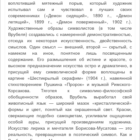
воплотивший мятежный порыв, который художник
испытывал сам и чувствовал в лучших своих
современниках («Демон сидящий», 1890 г., «Демон
летящий», 1899 г., «Демон поверженный», 1902 г.).
Художественные образы символистов (в том числе
Врубеля) создавались с намеренной демонстративностью,
отсюда их некоторая искусственность, двойственность
смыслов. Один смысл — внешний, второй — скрытый, с
намеком на иное, понятное лишь посвященным
содержание. Его размышления об истине и красоте, о
высоком предназначении нскусства остро и драматично, в
присущей ему символической форме воплощены в
картине «Шестикрылый серафим» (1904 г.), навеянной
стихотворением Пушкина «Пророк» и музыкой Римского-
Корсакова. Тяготея к символико-философской
обобщенности образов, Врубель выработал свой
живописный язык — широкий мазок «кристаллической»
формы и цвет, понятый как окрашенный свет. Краски,
сверкающие подобно самоцветам, усиливали ощущение
особой ауры, присущей произведениям художника.
Искусство лирика и мечтателя Борисова-Мусатова — это
реальность, превращенная в поэтический символ. Как и