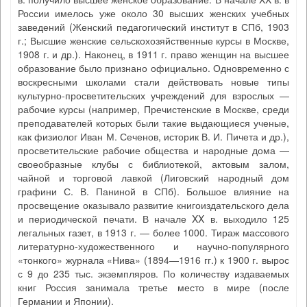
России имелось уже около 30 высших женских учебных
заведений (Женский педагогический институт в СПб, 1903
г.; Высшие женские сельскохозяйственные курсы в Москве,
1908 г. и др.). Наконец, в 1911 г. право женщин на высшее
образование было признано официально. Одновременно с
воскресными школами стали действовать новые типы
культурно-просветительских учреждений для взрослых —
рабочие курсы (например, Пречистенские в Москве, среди
преподавателей которых были такие выдающиеся ученые,
как физиолог Иван М. Сеченов, историк В. И. Пичета и др.),
просветительские рабочие общества и народные дома —
своеобразные клубы с библиотекой, актовым залом,
чайной и торговой лавкой (Лиговский народный дом
графини С. В. Паниной в СПб). Большое влияние на
просвещение оказывало развитие книгоиздательского дела
и периодической печати. В начале XX в. выходило 125
легальных газет, в 1913 г. — более 1000. Тираж массового
литературно-художественного и научно-популярного
«тонкого» журнала «Нива» (1894—1916 гг.) к 1900 г. вырос
с 9 до 235 тыс. экземпляров. По количеству издаваемых
книг Россия занимала третье место в мире (после
Германии и Японии).