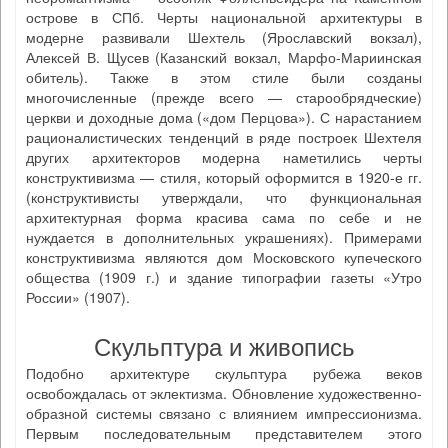
острове в СПб. Черты национальной архитектуры в
модерне развивали Шехтель (Ярославский вокзал),
Алексей В. Щусев (Казанский вокзал, Марфо-Мариинская
обитель). Также в этом стиле были созданы
многочисленные (прежде всего — старообрядческие)
церкви и доходные дома («дом Перцова»). С нарастанием
рационалистических тенденций в ряде построек Шехтеля
других архитекторов модерна наметились черты
конструктивизма — стиля, который оформится в 1920-е гг.
(конструктивисты утверждали, что функциональная
архитектурная форма красива сама по себе и не
нуждается в дополнительных украшениях). Примерами
конструктивизма являются дом Московского купеческого
общества (1909 г.) и здание типографии газеты «Утро
России» (1907).
Скульптура и живопись
Подобно архитектуре скульптура рубежа веков
освобождалась от эклектизма. Обновление художественно-
образной системы связано с влиянием импрессионизма.
Первым последовательным представителем этого