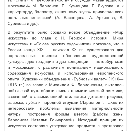
москвичей» М. Ларионов, П. Кузнецова, Г. Якулова, а к
«арьергарду, балласту, лишенному вкуса» причислял всех
остальных москвичей (А. Васнецова, А. Архипова, В.
Сурикова и др.).
В результате было создано новое объединение «Мир
искусства» во главе с Н. Рерихом. История «Мира
искусства» и «Союза русских художников» показала, что в
России конца XIX — началал XX вв. существовало два
параллельных течения обновления художественной
культуры, две традиции и две концепции — петербургская
и московская, с различным пониманием национального
содержания искусства и использования европейского
опыта. Художники объединения «Бубновый валет» (1910—
1916 гг.) во главе с Михаилом Ф. Ларионовым, пытались
найти свой путь обратившись к примитивистской эстетике,
связанной с ассимиляцией стилистики детского рисунка,
вывески, лубка и народной игрушки (Ларионов ". Также их
интересовали проблемы выявления материальности
натуры, построения формы цветом (работы жены
Ларионова Натальи Гончаровой). Исходный принцип их
искусства составлял утверждение предмета в противовес