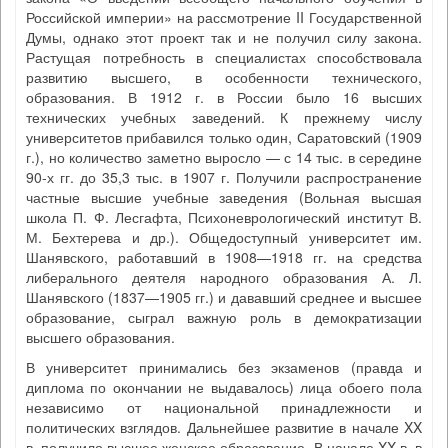
Российской империи» на рассмотрение II Государственной
Думы, однако этот проект так и не получил силу закона.
Растущая потребность в специалистах способствовала
развитию высшего, в особенности технического,
образования. В 1912 г. в России было 16 высших
технических учебных заведений. К прежнему числу
университетов прибавился только один, Саратовский (1909
г.), но количество заметно выросло — с 14 тыс. в середине
90-х гг. до 35,3 тыс. в 1907 г. Получили распространение
частные высшие учебные заведения (Вольная высшая
школа П. Ф. Лесгафта, Психоневрологический институт В.
М. Бехтерева и др.). Общедоступный университет им.
Шанявского, работавший в 1908—1918 гг. на средства
либерального деятеля народного образования А. Л.
Шанявского (1837—1905 гг.) и дававший среднее и высшее
образование, сыграл важную роль в демократизации
высшего образования.
В университет принимались без экзаменов (правда и
диплома по окончании не выдавалось) лица обоего пола
независимо от национальной принадлежности и
политических взглядов. Дальнейшее развитие в начале XX
в. получило высшее женское образование. В начале XX в. в