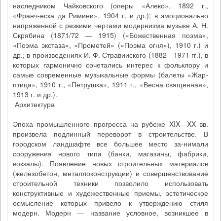
наследником Чайковского (оперы «Алеко», 1892 г.,
«Франч-еска да Римини», 1904 г. и др.); в эмоционально
напряженной с резкими чертами модернизма музыке А. Н.
Скрябина (1871/72 — 1915) («Божественная поэма»,
«Поэма экстаза», «Прометей» («Поэма огня»), 1910 г.) и
др.; в произведениях И. Ф. Стравииского (1882—1971 гг.), в
которых гармонично сочетались интерес к фольклору и
самые современные музыкальные формы (балеты «Жар-
птица», 1910 г., «Петрушка», 1911 г., «Весна священная»,
1913 г. и др.).
Архитектура
Эпоха промышленного прогресса на рубеже XIX—XX вв.
произвела подлинный переворот в строительстве. В
городском ландшафте все большее место за-нимали
сооружения нового типа (банки, магазины, фабрики,
вокзалы). Появление новых строительных материалов
(железобетон, металлоконструкции) и совершенствование
строительной техники позволило использовать
конструктивные и художественные приемы, эстетическое
осмысление которых привело к утверждению стиля
модерн. Модерн — название условное, возникшее в