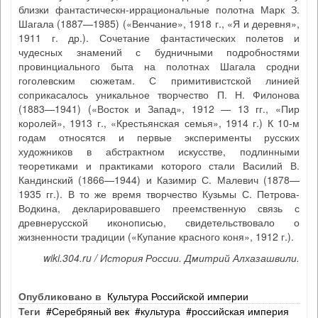
близки фантастическн-иррациональные полотна Марк З.
Шагала (1887—1985) («Венчание», 1918 г., «Я и деревня»,
1911 г. др.). Сочетание фантастических полетов и
чудесных знамений с будничными подробностями
провинциального быта на полотнах Шагала сродни
гоголевским сюжетам. С примитивистской линией
соприкасалось уникальное творчество П. Н. Филонова
(1883—1941) («Восток и Запад», 1912 — 13 гг., «Пир
королей», 1913 г., «Крестьянская семья», 1914 г.) К 10-м
годам относятся и первые эксперименты русских
художников в абстрактном искусстве, подлинными
теоретиками и практиками которого стали Василий В.
Кандинский (1866—1944) и Казимир С. Малевич (1878—
1935 гг.). В то же время творчество Кузьмы С. Петрова-
Водкина, декларировавшего преемственную связь с
древнерусской иконописью, свидетельствовало о
жизненности традиции («Купание красного коня», 1912 г.).
wiki.304.ru / История России. Дмитрий Алхазашвили.
Опубликовано в
Культура Российской империи
Теги
Серебряный век
культура
российская империя