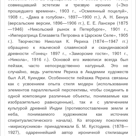
совмещавший эстетизм и трезвую иронию («Эхо
прошедшего времени», 1903 г., «Осмеянный поцелуй»,
1908 г., «Дама в голубом», 1897—1900 гг.), А. Н. Бенуа
(версальские версии, 1896—1906 гг.), Е. Е. Лансере (1875
—1946) «Никольский рынок в Петербурге», 1901 г.,
«Императрица Елизавета Петровна в Царском Селе», 1905
г.). Творчество Николая К. Рериха (1874—1947 гг.)
обращено к языческой славянской и скандинавской
древности «Гонец» 1897 г., «Заморские гости», 1901 г.,
«Никола», 1916 г.). Основой его живописи всегда был
пейзаж, часто непосредственно натурный. Это не
случайно, ведь учителем Рериха в Академии художеств
был А.И, Куинджи. Особенности пейзажа Рериха связаны
как с усвоением опыта стиля модерн (использование
элементов параллельной перспективы, чтобы соединить в
одной композиции различные объекты, понимаемые как
изобразительно равноценные), так и с увлечением
культурой древней Индии (противопоставление земли и
неба, понимаемого художником как источник
спиритуалистического начала). Ко второму поколению
«мирискусников» принадлежали Б. М. Кустодиев. (1878—
1927), одареннейший автор ироничной стилизации