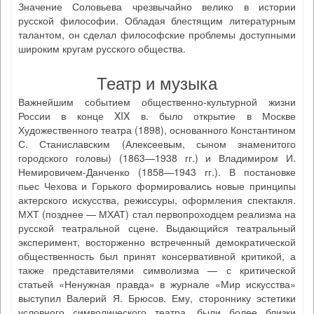
Значение Соловьева чрезвычайно велико в истории
русской философии. Обладая блестящим литературным
талантом, он сделал философские проблемы доступными
широким кругам русского общества.
Театр и музыка
Важнейшим событием общественно-культурной жизни
России в конце XIX в. было открытие в Москве
Художественного театра (1898), основанного Константином
С. Станиславским (Алексеевым, сыном знаменитого
городского головы) (1863—1938 гг.) и Владимиром И.
Немировичем-Данченко (1858—1943 гг.). В постановке
пьес Чехова и Горького формировались новые принципы
актерского искусства, режиссуры, оформления спектакля.
МХТ (позднее — МХАТ) стал первопроходцем реализма на
русской театральной сцене. Выдающийся театральный
эксперимент, восторженно встреченный демократической
общественность был принят консервативной критикой, а
также представителями символизма — с критической
статьей «Ненужная правда» в журнале «Мир искусства»
выступил Валерий Я. Брюсов. Ему, стороннику эстетики
условного символического театра, были более близки