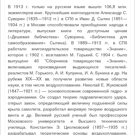
В 1913 г. только на русском языке вышло 106,8 млн.
экземпляров книг. Крупнейшие книгоиздатели Александр С.
Суворин (1835—1912 гг.) в СПб и Иван Д. Сытин (1851—
1934 гг.) в Москве способствовали приобщению народа к
литературе, выпуская книги по доступным ценам
(«Дешевая библиотека» Суворина, «Библиотека для
самообразования» Сытина). В 1889—1913 гг. в СПб
работало книгоиздательское товарищество «Знание»,
которое с 1902 г. возглавлял М. Горький. С 1904 г. было
выпущено 40 "Сборников товарищества «Знание»,
включавших произведения выдающихся писателей-
реалистов М. Горького, А. И. Куприна, И. А. Бунина и др. На
рубеже XIX—XX вв. получили развитие новые области
науки, в том числе воздухоплавание. Николай Е. Жуковский
(1847—1921 гг.) — основоположник современной гидро- и
аэродинамики. Он создал теорию гидравлического удара,
открыл закон, определяющий величину подъемной силы
крыла самолета, разработал вихревую теорию воздушного
винта и др. Великий русский ученый был профессором
Московского университета и Высшего технического
училища. Константин Э. Циолковский (1857—1935 гг.)
разрабатывал теоретические основы воздухоплавания,