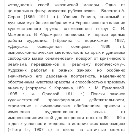
«этюдность» своей живописной манеры. Одна из
центральных фигур искусства рубежа веков — Валентин А.
Серов (1865—1911 гг.). Ученик Репина, знакомый с
лучшими музейными собраниями Европы испытал влияние
художественного кружка, сложившегося вокруг С. И.
Мамонтова. В Абрамцеве появились и первые зрелые
работы художника («Девочка с персиками», 1887,
«Девушка, освещенная солнцем», 1888 г.),
импрессионистическая светоносность которых и динамика
свободного мазка ознаменовали поворот от критического
реализма передвжников к «реализму поэтическому».
Художник работал в разных жанрах, но особенно
значительно его дарование портретиста, наделенного
обостренным чувством красоты и способностью к трезвому
анализу (портреты К. Коровина, 1891 г., М. Ермоловой,
1905 г., кн. Орловой, 1911 г.). Поиски законов
художественной трансформации действительности,
стремление к символическим обобщениям привели к
изменению художественного языка: от
импрессионистической достоверности полотен 80 — 90-х
годов к условности модерна в исторических композициях
(«Петр I», 1907 г.) и цикле на античные сюжеты