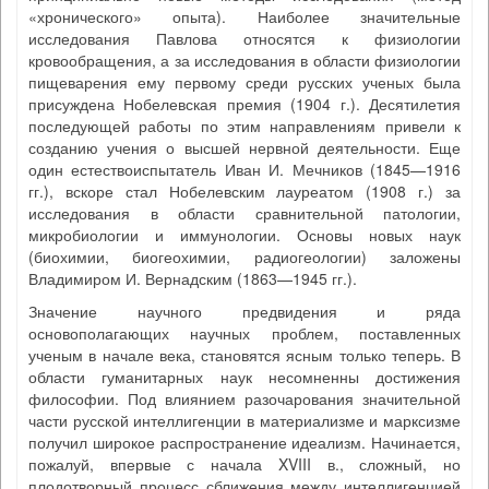
«хронического» опыта). Наиболее значительные
исследования Павлова относятся к физиологии
кровообращения, а за исследования в области физиологии
пищеварения ему первому среди русских ученых была
присуждена Нобелевская премия (1904 г.). Десятилетия
последующей работы по этим направлениям привели к
созданию учения о высшей нервной деятельности. Еще
один естествоиспытатель Иван И. Мечников (1845—1916
гг.), вскоре стал Нобелевским лауреатом (1908 г.) за
исследования в области сравнительной патологии,
микробиологии и иммунологии. Основы новых наук
(биохимии, биогеохимии, радиогеологии) заложены
Владимиром И. Вернадским (1863—1945 гг.).
Значение научного предвидения и ряда
основополагающих научных проблем, поставленных
ученым в начале века, становятся ясным только теперь. В
области гуманитарных наук несомненны достижения
философии. Под влиянием разочарования значительной
части русской интеллигенции в материализме и марксизме
получил широкое распространение идеализм. Начинается,
пожалуй, впервые с начала XVIII в., сложный, но
плодотворный процесс сближения между интеллигенцией