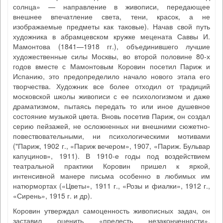
солнца» — направление в живописи, передающее
внешнее впечатление света, тени, красок, а не
изображаемые предметы как таковые). Начав свой путь
художника в абрамцевском кружке мецената Саввы И.
Мамонтова (1841—1918 гг.), объединившего лучшие
художественные силы Москвы, во второй половине 80-х
годов вместе с Мамонтовым Коровин посетил Париж и
Испанию, это предопределило начало нового этапа его
творчества. Художник все более отходил от традиций
московской школы живописи с ее психологизмом и даже
драматизмом, пытаясь передать то или иное душевное
состояние музыкой цвета. Вновь посетив Париж, он создал
серию пейзажей, не осложненных ни внешними сюжетно-
повествовательными, ни психологическими мотивами
("Париж, 1902 г., «Париж вечером», 1907, «Париж. Бульвар
капуцинов», 1911). В 1910-е годы под воздействием
театральной практики Коровин пришел к яркой,
интенсивной манере письма особенно в любимых им
натюрмортах («Цветы», 1911 г., «Розы и фиалки», 1912 г.,
«Сирень», 1915 г. и др).
Коровин утверждал самоценность живописных задач, он
заставил оценить «прелесть незаконченности»,