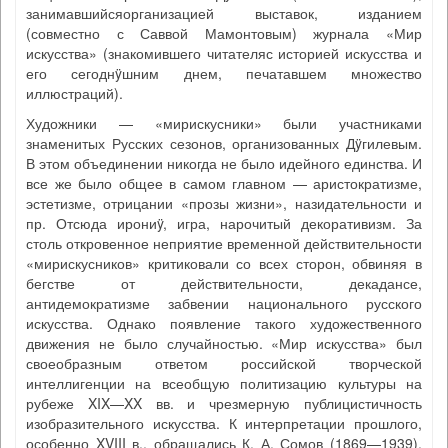
занимавшийсяорганизацией выставок, изданием
(совместно с Саввой Мамонтовым) журнала «Мир
искусства» (знакомившего читателяс историей искусства и
его сегоднÿшним днем, печатавшем множество
иллюстраций).
Художники — «мирискусники» были участниками
знаменитых Русских сезонов, организованных Дÿгилевым.
В этом объединении никогда не было идейного единства. И
все же было общее в самом главном — аристократизме,
эстетизме, отрицании «прозы жизни», назидательности и
пр. Отсюда ирониÿ, игра, нарочитый декоративизм. За
столь откровенное неприятие временной действительности
«мирискусников» критиковали со всех сторон, обвиняя в
бегстве от действительности, декадансе,
антидемократизме забвении национального русского
искусства. Однако появление такого художественного
движения не было случайностью. «Мир искусства» был
своеобразным ответом российской творческой
интеллигенции на всеобщую политизацию культуры на
рубеже XIX—XX вв. и чрезмерную публицистичность
изобразительного искусства. К интерпретации прошлого,
особенно XVIII в., обращались К. А. Сомов (1869—1939),