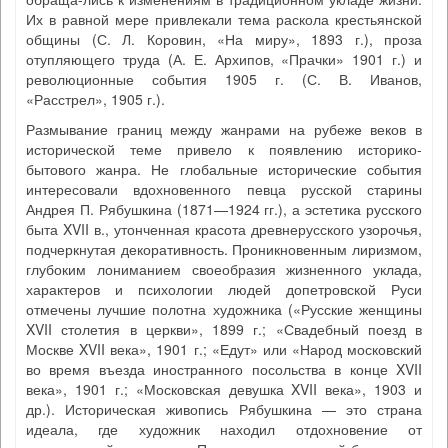
Их в равной мере привлекали тема раскола крестьянской
общины (С. Л. Коровин, «На миру», 1893 г.), проза
отупляющего труда (А. Е. Архипов, «Прачки» 1901 г.) и
революционные события 1905 г. (С. В. Иванов,
«Расстрел», 1905 г.).
Размывание границ между жанрами на рубеже веков в
исторической теме привело к появлению историко-
бытового жанра. Не глобальные исторические события
интересовали вдохновенного певца русской старины
Андрея П. Рябушкина (1871—1924 гг.), а эстетика русского
быта XVII в., утонченная красота древнерусского узорочья,
подчеркнутая декоративность. Проникновенным лиризмом,
глубоким лониманием своеобразия жизненного уклада,
характеров и психологии людей допетровской Руси
отмечены лучшие полотна художника («Русские женщины
XVII столетия в церкви», 1899 г.; «Свадебный поезд в
Москве XVII века», 1901 г.; «Едут» или «Народ московский
во время въезда иностранного посольства в конце XVII
века», 1901 г.; «Московская девушка XVII века», 1903 и
др.). Историческая живопись Рябушкина — это страна
идеала, где художник находил отдохновение от