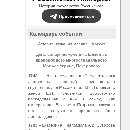
История государства Российского
Присоединиться
Календарь событий
История названия месяца -
Август
День священномученика Ермолая,
преподобного многострадального
Моисея Угрина, Печерского
1742
– На поселение в Среднеколымск
доставлены первый вице-канцлер
внутренних дел России граф М.Г. Головкин с
женой Е.И. Головкиной, добровольно
последовавшей с ним в ссылку. Так
императрица Елизавета Петровна наказала
его за сочувствие принцессе Анне
Леопольдовне.
1783
– Екатерина II наградила А.В. Суворова