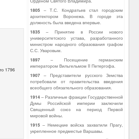
Орденом Святого Владимира.
1805
– Т.С. Кондратьев стал городским
архитектором Воронежа. В городе эта
должность была введена впервые.
1835
– Принятие в России нового
университетского устава, разработанного
министром народного образования графом
С.С. Уваровым.
1897
– Посещение германским
императором Вильгельмом II Петергофа.
то 1796
1907
– Представители русского Земства
потребовали от правительства введения
всеобщего обязательного образования.
1914
– Различные фракции Государственной
Думы Российской империи заключили
Священный союз на период Первой
мировой войны.
1915
– Немецкие войска захватили Прагу,
укрепленное предместье Варшавы.