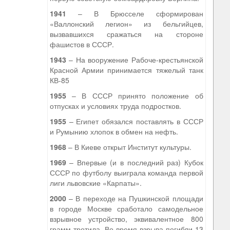
1941
– В Брюсселе сформирован
«Валлонский легион» из бельгийцев,
вызвавшихся сражаться на стороне
фашистов в СССР.
1943
– На вооружение Рабоче-крестьянской
Красной Армии принимается тяжелый танк
КВ-85
1955
– В СССР принято положение об
отпусках и условиях труда подростков.
1955
– Египет обязался поставлять в СССР
и Румынию хлопок в обмен на нефть.
1968
– В Киеве открыт Институт культуры.
1969
– Впервые (и в последний раз) Кубок
СССР по футболу выиграла команда первой
лиги львовские «Карпаты».
2000
– В переходе на Пушкинской площади
в городе Москве сработало самодельное
взрывное устройство, эквивалентное 800
грамм тротила. Во время взрыва погибли 13