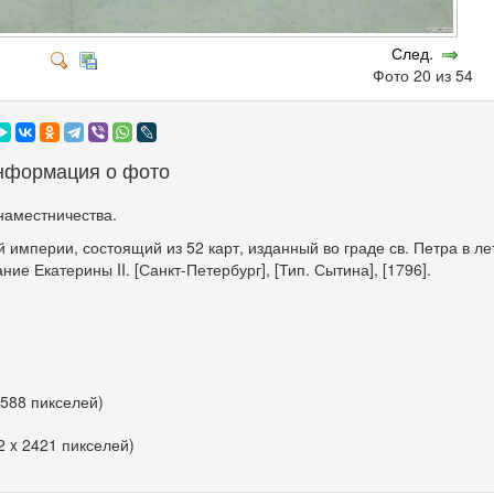
След.
Фото 20 из 54
нформация о фото
наместничества.
 империи, состоящий из 52 карт, изданный во граде св. Петра в ле
ание Екатерины II. [Санкт-Петербург], [Тип. Сытина], [1796].
 588 пикселей)
2 x 2421 пикселей)