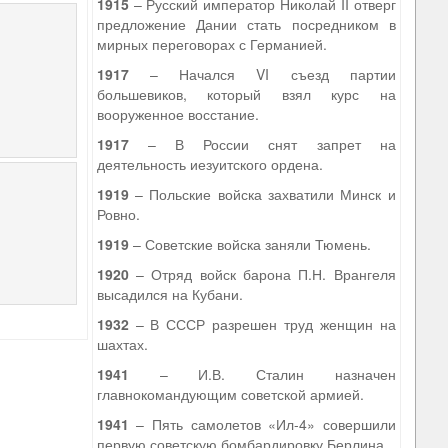
1915
– Русский император Николай II отверг
предложение Дании стать посредником в
мирных переговорах с Германией.
1917
– Начался VI съезд партии
большевиков, который взял курс на
вооруженное восстание.
1917
– В России снят запрет на
деятельность иезуитского ордена.
1919
– Польские войска захватили Минск и
Ровно.
1919
– Советские войска заняли Тюмень.
1920
– Отряд войск барона П.Н. Врангеля
высадился на Кубани.
1932
– В СССР разрешен труд женщин на
шахтах.
1941
– И.В. Сталин назначен
главнокомандующим советской армией.
1941
– Пять самолетов «Ил-4» совершили
первую советскую бомбардировку Берлина.