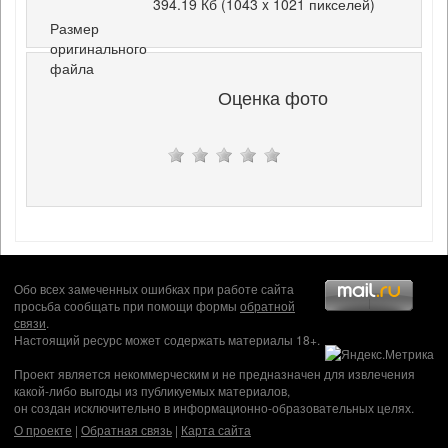
394.19 Кб (1043 x 1021 пикселей)
Размер
оригинального
файла
Оценка фото
Обо всех замеченных ошибках при работе сайта
просьба сообщать при помощи формы
обратной
связи
.
Настоящий ресурс может содержать материалы 18+.
Проект является некоммерческим и не предназначен для извлечения
какой-либо выгоды из публикуемых материалов,
он создан исключительно в информационно-образовательных целях.
О проекте
|
Обратная связь
|
Карта сайта