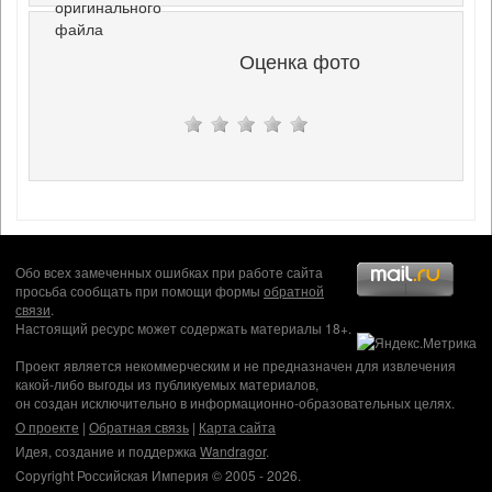
оригинального
файла
Оценка фото
Обо всех замеченных ошибках при работе сайта
просьба сообщать при помощи формы
обратной
связи
.
Настоящий ресурс может содержать материалы 18+.
Проект является некоммерческим и не предназначен для извлечения
какой-либо выгоды из публикуемых материалов,
он создан исключительно в информационно-образовательных целях.
О проекте
|
Обратная связь
|
Карта сайта
Идея, создание и поддержка
Wandragor
.
Copyright Российская Империя © 2005 - 2026.