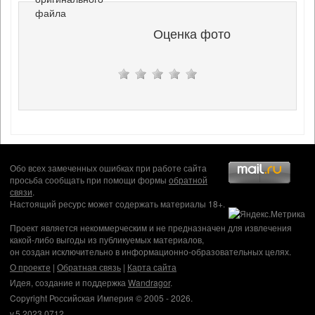
файла
Оценка фото
Обо всех замеченных ошибках при работе сайта
просьба сообщать при помощи формы
обратной
связи
.
Настоящий ресурс может содержать материалы 18+.
Проект является некоммерческим и не предназначен для извлечения
какой-либо выгоды из публикуемых материалов,
он создан исключительно в информационно-образовательных целях.
О проекте
|
Обратная связь
|
Карта сайта
Идея, создание и поддержка
Wandragor
.
Copyright Российская Империя © 2005 - 2026.
v.5.2023.0712