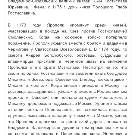
Владимиро-Суздальских великих князей. Сын Ростислава
Юрьевича. Жена: с 1175 г. дочь князя Полоцкого Глеба
Ростиславича.
В 1173 году Ярополк упомянут среди князей,
участвовавших в походе на Киев против Ростиславичей
Смоленских. Когда же союзное войско потерпело
поражение, Ярополк укрылся вместе с братом и дядьями в
Чернигове у Святослава Всеволодовича. В 1174 году, по
смерти Андрея Боголюбского, ростовцы, суздальцы и
владимирцы прислали в Чернигов звать на княжение
Ярополка и его брата Мстислава. Несмотря на то, что
звали их одних, Ростиславичи не захотели ехать без дядей
Михаила и Всеволода Юрьевичей. Вперед поехали двое -
Михаил и Ярополк. Когда князья приехали в Москву, то
ростовцы рассердились, узнав, что вместе с Ростиславичем
приехал и Юрьевич; они послали за одним Ярополком, а
Михаилу предложили подождать в Москве. Ярополк тайком
от дяди поехал к Переяславлю, где находилась тогда вся
дружина, выехавшая навстречу князьям, а Михаил, узнав,
что Ярополк отправился по ростовской дороге, поехал во
Владимир. Владимирская дружина тем временем вместе
со всеми поцеловала в Переяславле крест Ярополку и