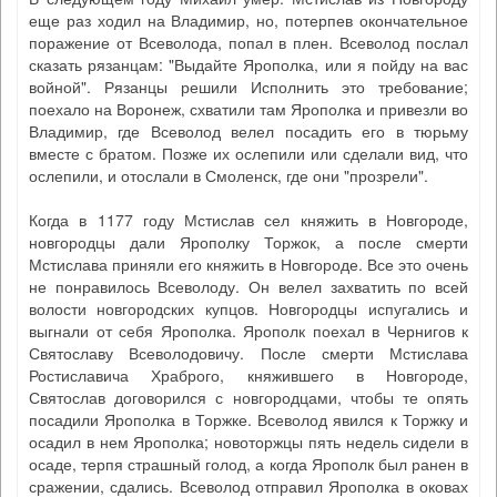
еще раз ходил на Владимир, но, потерпев окончательное
поражение от Всеволода, попал в плен. Всеволод послал
сказать рязанцам: "Выдайте Ярополка, или я пойду на вас
войной". Рязанцы решили Исполнить это требование;
поехало на Воронеж, схватили там Ярополка и привезли во
Владимир, где Всеволод велел посадить его в тюрьму
вместе с братом. Позже их ослепили или сделали вид, что
ослепили, и отослали в Смоленск, где они "прозрели".
Когда в 1177 году Мстислав сел княжить в Новгороде,
новгородцы дали Ярополку Торжок, а после смерти
Мстислава приняли его княжить в Новгороде. Все это очень
не понравилось Всеволоду. Он велел захватить по всей
волости новгородских купцов. Новгородцы испугались и
выгнали от себя Ярополка. Ярополк поехал в Чернигов к
Святославу Всеволодовичу. После смерти Мстислава
Ростиславича Храброго, княжившего в Новгороде,
Святослав договорился с новгородцами, чтобы те опять
посадили Ярополка в Торжке. Всеволод явился к Торжку и
осадил в нем Ярополка; новоторжцы пять недель сидели в
осаде, терпя страшный голод, а когда Ярополк был ранен в
сражении, сдались. Всеволод отправил Ярополка в оковах