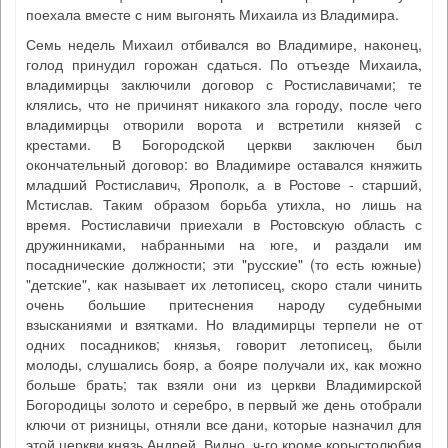
поехала вместе с ним выгонять Михаила из Владимира.
Семь недель Михаил отбивался во Владимире, наконец,
голод принудил горожан сдаться. По отъезде Михаила,
владимирцы заключили договор с Ростиславичами; те
клялись, что не причинят никакого зла городу, после чего
владимирцы отворили ворота и встретили князей с
крестами. В Богородской церкви заключен был
окончательный договор: во Владимире оставался княжить
младший Ростиславич, Ярополк, а в Ростове - старший,
Мстислав. Таким образом борьба утихла, но лишь на
время. Ростиславичи приехали в Ростовскую область с
дружинниками, набранными на юге, и раздали им
посаднические должности; эти "русские" (то есть южные)
"детские", как называет их летописец, скоро стали чинить
очень большие притеснения народу судебными
взысканиями и взятками. Но владимирцы терпели не от
одних посадников; князья, говорит летописец, были
молоды, слушались бояр, а бояре получали их, как можно
больше брать; так взяли они из церкви Владимирской
Богородицы золото и серебро, в первый же день отобрали
ключи от ризницы, отняли все дани, которые назначил для
этой церкви князь Андрей. Видно, ч-го кроме корыстолюбия