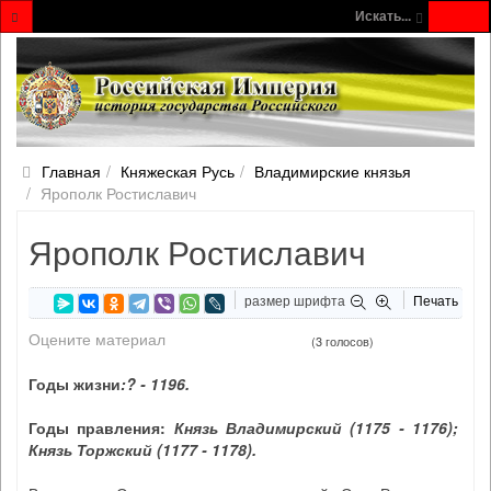
Искать...
Главная
Княжеская Русь
Владимирские князья
Ярополк Ростиславич
Ярополк Ростиславич
размер шрифта
Печать
Оцените материал
(3 голосов)
Годы жизни
:
?
-
1196
.
Годы правления:
Князь Владимирский (1175 - 1176);
Князь Торжский (1177 - 1178
).