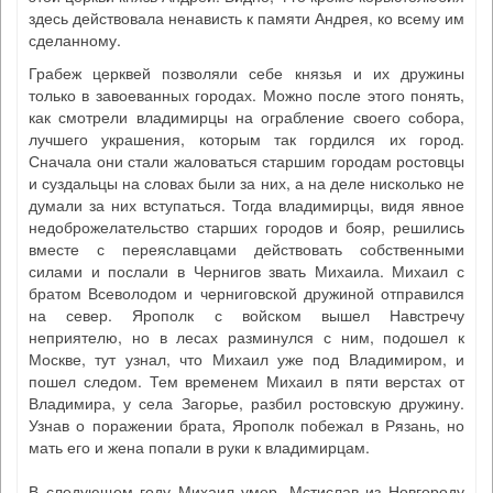
здесь действовала ненависть к памяти Андрея, ко всему им
сделанному.
Грабеж церквей позволяли себе князья и их дружины
только в завоеванных городах. Можно после этого понять,
как смотрели владимирцы на ограбление своего собора,
лучшего украшения, которым так гордился их город.
Сначала они стали жаловаться старшим городам ростовцы
и суздальцы на словах были за них, а на деле нисколько не
думали за них вступаться. Тогда владимирцы, видя явное
недоброжелательство старших городов и бояр, решились
вместе с переяславцами действовать собственными
силами и послали в Чернигов звать Михаила. Михаил с
братом Всеволодом и черниговской дружиной отправился
на север. Ярополк с войском вышел Навстречу
неприятелю, но в лесах разминулся с ним, подошел к
Москве, тут узнал, что Михаил уже под Владимиром, и
пошел следом. Тем временем Михаил в пяти верстах от
Владимира, у села Загорье, разбил ростовскую дружину.
Узнав о поражении брата, Ярополк побежал в Рязань, но
мать его и жена попали в руки к владимирцам.
В следующем году Михаил умер. Мстислав из Новгороду