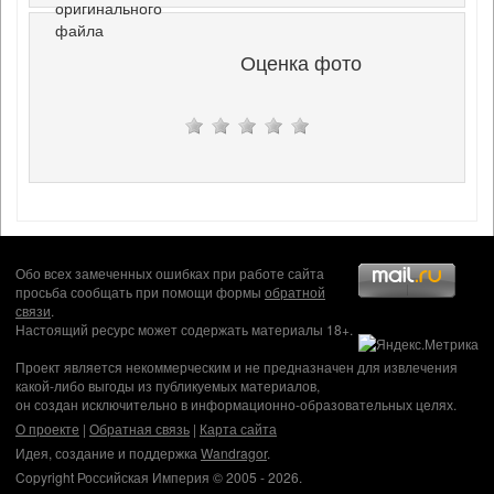
оригинального
файла
Оценка фото
Обо всех замеченных ошибках при работе сайта
просьба сообщать при помощи формы
обратной
связи
.
Настоящий ресурс может содержать материалы 18+.
Проект является некоммерческим и не предназначен для извлечения
какой-либо выгоды из публикуемых материалов,
он создан исключительно в информационно-образовательных целях.
О проекте
|
Обратная связь
|
Карта сайта
Идея, создание и поддержка
Wandragor
.
Copyright Российская Империя © 2005 - 2026.