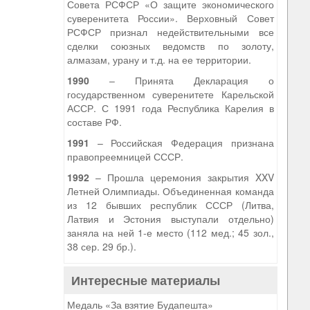
Совета РСФСР «О защите экономического
суверенитета России». Верховный Совет
РСФСР признал недействительными все
сделки союзных ведомств по золоту,
алмазам, урану и т.д. на ее территории.
1990
– Принята Декларация о
государственном суверенитете Карельской
АССР. С 1991 года Республика Карелия в
составе РФ.
1991
– Российская Федерация признана
правопреемницей СССР.
1992
– Прошла церемония закрытия XXV
Летней Олимпиады. Объединенная команда
из 12 бывших республик СССР (Литва,
Латвия и Эстония выступали отдельно)
заняла на ней 1-е место (112 мед.; 45 зол.,
38 сер. 29 бр.).
Интересные материалы
Медаль «За взятие Будапешта»