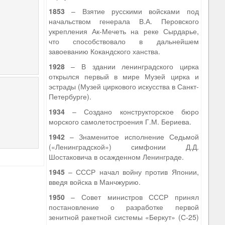
1853
– Взятие русскими войсками под
начальством генерала В.А. Перовского
укрепления Ак-Мечеть на реке Сырдарье,
что способствовало в дальнейшем
завоеванию Кокандского ханства.
1928
– В здании ленинградского цирка
открылся первый в мире Музей цирка и
эстрады (Музей циркового искусства в Санкт-
Петербурге).
1934
– Создано конструкторское бюро
морского самолетостроения Г.М. Бериева.
1942
– Знаменитое исполнение Седьмой
(«Ленинградской») симфонии Д.Д.
Шостаковича в осажденном Ленинграде.
1945
– СССР начал войну против Японии,
введя войска в Манчжурию.
1950
– Совет министров СССР принял
постановление о разработке первой
зенитной ракетной системы «Беркут» (С-25)