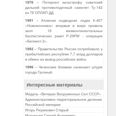
1976
– Потерпел катастрофу советский
дальний противолодочный самолет Ту-142
из 76 ОПЛАП ДД.
1991
– Атомная подводная лодка К-407
«Новомосковск» впервые в мире провела
залп 16 межконтинентальных
баллистических ракет Р-29РМ - операция
«Бегемот-2».
1992
– Правительство России потребовало у
прибалтийских республик 7,7 млрд долларов
в обмен на вывод российских войск.
1996
– Чеченские боевики начинают штурм
города Грозный.
Интересные материалы
Медаль «Ветеран Вооруженных Сил СССР»
Административно-территориальное деление
Российской империи
Игорь Рюрикович Старый
Муромцев Сергей Андреевич