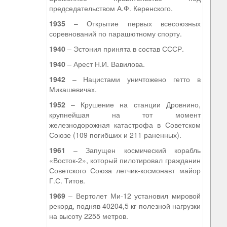
председательством А.Ф. Керенского.
1935
– Открытие первых всесоюзных
соревнований по парашютному спорту.
1940
– Эстония принята в состав СССР.
1940
– Арест Н.И. Вавилова.
1942
– Нацистами уничтожено гетто в
Микашевичах.
1952
– Крушение на станции Дровнино,
крупнейшая на тот момент
железнодорожная катастрофа в Советском
Союзе (109 погибших и 211 раненных).
1961
– Запущен космический корабль
«Восток-2», который пилотировал гражданин
Советского Союза летчик-космонавт майор
Г.С. Титов.
1969
– Вертолет Ми-12 установил мировой
рекорд, подняв 40204,5 кг полезной нагрузки
на высоту 2255 метров.