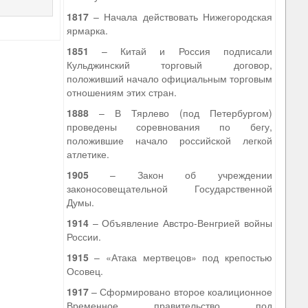
1817
– Начала действовать Нижегородская
ярмарка.
1851
– Китай и Россия подписали
Кульджинский торговый договор,
положивший начало официальным торговым
отношениям этих стран.
1888
– В Тярлево (под Петербургом)
проведены соревнования по бегу,
положившие начало российской легкой
атлетике.
1905
– Закон об учреждении
законосовещательной Государственной
Думы.
1914
– Объявление Австро-Венгрией войны
России.
1915
– «Атака мертвецов» под крепостью
Осовец.
1917
– Сформировано второе коалиционное
Временное правительство под