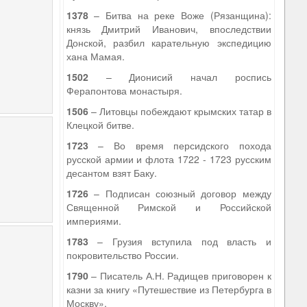
1378
– Битва на реке Воже (Рязанщина):
князь Дмитрий Иванович, впоследствии
Донской, разбил карательную экспедицию
хана Мамая.
1502
– Дионисий начал роспись
Ферапонтова монастыря.
1506
– Литовцы побеждают крымских татар в
Клецкой битве.
1723
– Во время персидского похода
русской армии и флота 1722 - 1723 русским
десантом взят Баку.
1726
– Подписан союзный договор между
Священной Римской и Российской
империями.
1783
– Грузия вступила под власть и
покровительство России.
1790
– Писатель А.Н. Радищев приговорен к
казни за книгу «Путешествие из Петербурга в
Москву».