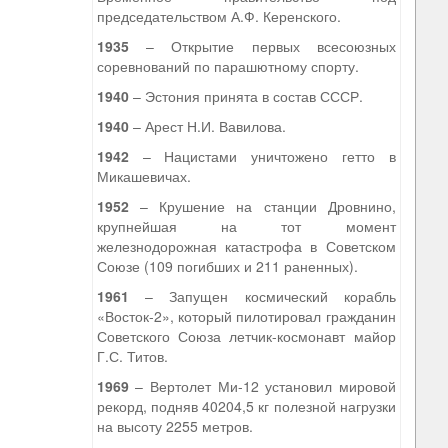
председательством А.Ф. Керенского.
1935
– Открытие первых всесоюзных
соревнований по парашютному спорту.
1940
– Эстония принята в состав СССР.
1940
– Арест Н.И. Вавилова.
1942
– Нацистами уничтожено гетто в
Микашевичах.
1952
– Крушение на станции Дровнино,
крупнейшая на тот момент
железнодорожная катастрофа в Советском
Союзе (109 погибших и 211 раненных).
1961
– Запущен космический корабль
«Восток-2», который пилотировал гражданин
Советского Союза летчик-космонавт майор
Г.С. Титов.
1969
– Вертолет Ми-12 установил мировой
рекорд, подняв 40204,5 кг полезной нагрузки
на высоту 2255 метров.