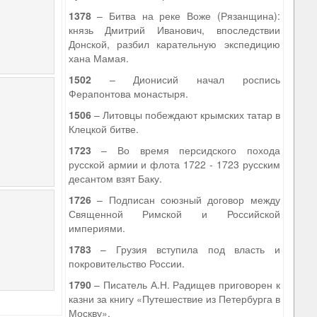
1378
– Битва на реке Воже (Рязанщина):
князь Дмитрий Иванович, впоследствии
Донской, разбил карательную экспедицию
хана Мамая.
1502
– Дионисий начал роспись
Ферапонтова монастыря.
1506
– Литовцы побеждают крымских татар в
Клецкой битве.
1723
– Во время персидского похода
русской армии и флота 1722 - 1723 русским
десантом взят Баку.
1726
– Подписан союзный договор между
Священной Римской и Российской
империями.
1783
– Грузия вступила под власть и
покровительство России.
1790
– Писатель А.Н. Радищев приговорен к
казни за книгу «Путешествие из Петербурга в
Москву».