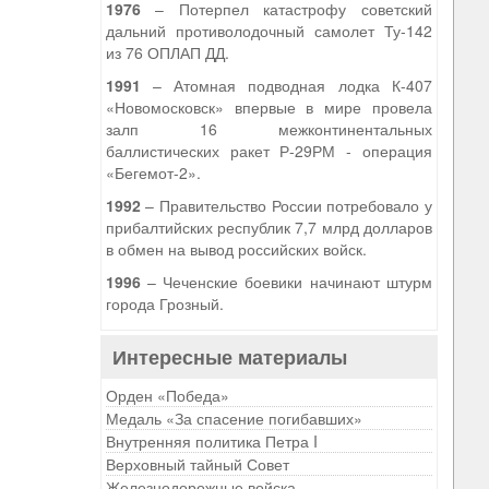
1976
– Потерпел катастрофу советский
дальний противолодочный самолет Ту-142
из 76 ОПЛАП ДД.
1991
– Атомная подводная лодка К-407
«Новомосковск» впервые в мире провела
залп 16 межконтинентальных
баллистических ракет Р-29РМ - операция
«Бегемот-2».
1992
– Правительство России потребовало у
прибалтийских республик 7,7 млрд долларов
в обмен на вывод российских войск.
1996
– Чеченские боевики начинают штурм
города Грозный.
Интересные материалы
Орден «Победа»
Медаль «За спасение погибавших»
Внутренняя политика Петра I
Верховный тайный Совет
Железнодорожные войска