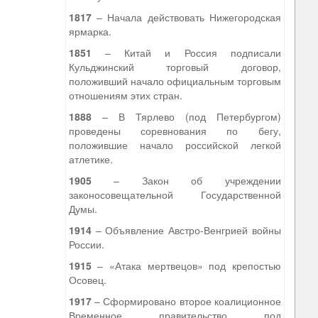
1817
– Начала действовать Нижегородская
ярмарка.
1851
– Китай и Россия подписали
Кульджинский торговый договор,
положивший начало официальным торговым
отношениям этих стран.
1888
– В Тярлево (под Петербургом)
проведены соревнования по бегу,
положившие начало российской легкой
атлетике.
1905
– Закон об учреждении
законосовещательной Государственной
Думы.
1914
– Объявление Австро-Венгрией войны
России.
1915
– «Атака мертвецов» под крепостью
Осовец.
1917
– Сформировано второе коалиционное
Временное правительство под