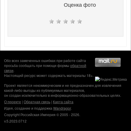
Оценка фото
Обо всех замеченных ошибках при работе сайта
просьба сообщать при помощи формы
обратной
связи
.
Настоящий ресурс может содержать материалы 18+.
Проект является некоммерческим и не предназначен для извлечения
какой-либо выгоды из публикуемых материалов,
он создан исключительно в информационно-образовательных целях.
О проекте
|
Обратная связь
|
Карта сайта
Идея, создание и поддержка
Wandragor
.
Copyright Российская Империя © 2005 - 2026.
v.5.2023.0712