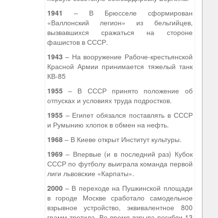
1941
– В Брюсселе сформирован
«Валлонский легион» из бельгийцев,
вызвавшихся сражаться на стороне
фашистов в СССР.
1943
– На вооружение Рабоче-крестьянской
Красной Армии принимается тяжелый танк
КВ-85
1955
– В СССР принято положение об
отпусках и условиях труда подростков.
1955
– Египет обязался поставлять в СССР
и Румынию хлопок в обмен на нефть.
1968
– В Киеве открыт Институт культуры.
1969
– Впервые (и в последний раз) Кубок
СССР по футболу выиграла команда первой
лиги львовские «Карпаты».
2000
– В переходе на Пушкинской площади
в городе Москве сработало самодельное
взрывное устройство, эквивалентное 800
грамм тротила. Во время взрыва погибли 13