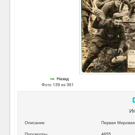
Назад
Фото 139 из 361
И
Описание
Первая Мировая
Просмотры
4655