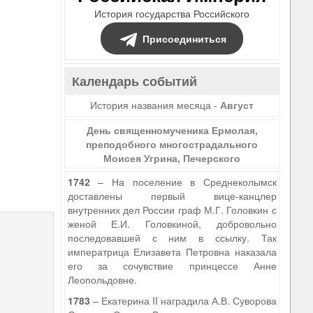
История государства Российского
Присоединиться
Календарь событий
История названия месяца -
Август
День священномученика Ермолая,
преподобного многострадального
Моисея Угрина, Печерского
1742
– На поселение в Среднеколымск
доставлены первый вице-канцлер
внутренних дел России граф М.Г. Головкин с
женой Е.И. Головкиной, добровольно
последовавшей с ним в ссылку. Так
императрица Елизавета Петровна наказала
его за сочувствие принцессе Анне
Леопольдовне.
1783
– Екатерина II наградила А.В. Суворова