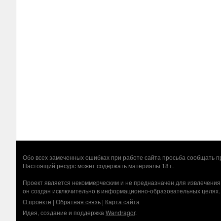
Обо всех замеченных ошибках при работе сайта просьба сообщать
Настоящий ресурс может содержать материалы 18+.
Проект является некоммерческим и не предназначен для извлечения
он создан исключительно в информационно-образовательных целях.
О проекте
|
Обратная связь
|
Карта сайта
Идея, создание и поддержка
Wandragor
.