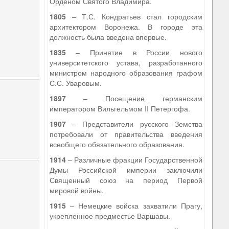
Орденом Святого Владимира.
1805
– Т.С. Кондратьев стал городским
архитектором Воронежа. В городе эта
должность была введена впервые.
1835
– Принятие в России нового
университетского устава, разработанного
министром народного образования графом
С.С. Уваровым.
1897
– Посещение германским
императором Вильгельмом II Петергофа.
1907
– Представители русского Земства
потребовали от правительства введения
всеобщего обязательного образования.
1914
– Различные фракции Государственной
Думы Российской империи заключили
Священный союз на период Первой
мировой войны.
1915
– Немецкие войска захватили Прагу,
укрепленное предместье Варшавы.