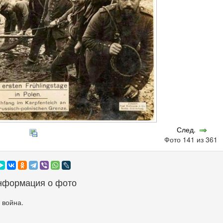
След.
Фото 141 из 361
нформация о фото
 война.