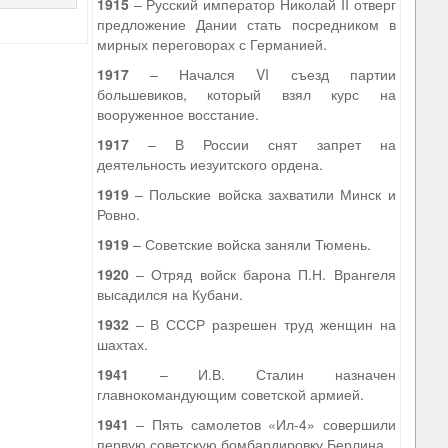
1915
– Русский император Николай II отверг
предложение Дании стать посредником в
мирных переговорах с Германией.
1917
– Начался VI съезд партии
большевиков, который взял курс на
вооруженное восстание.
1917
– В России снят запрет на
деятельность иезуитского ордена.
1919
– Польские войска захватили Минск и
Ровно.
1919
– Советские войска заняли Тюмень.
1920
– Отряд войск барона П.Н. Врангеля
высадился на Кубани.
1932
– В СССР разрешен труд женщин на
шахтах.
1941
– И.В. Сталин назначен
главнокомандующим советской армией.
1941
– Пять самолетов «Ил-4» совершили
первую советскую бомбардировку Берлина.