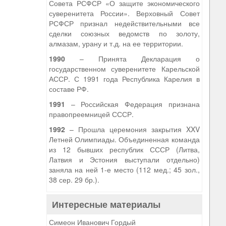
Совета РСФСР «О защите экономического
суверенитета России». Верховный Совет
РСФСР признал недействительными все
сделки союзных ведомств по золоту,
алмазам, урану и т.д. на ее территории.
1990
– Принята Декларация о
государственном суверенитете Карельской
АССР. С 1991 года Республика Карелия в
составе РФ.
1991
– Российская Федерация признана
правопреемницей СССР.
1992
– Прошла церемония закрытия XXV
Летней Олимпиады. Объединенная команда
из 12 бывших республик СССР (Литва,
Латвия и Эстония выступали отдельно)
заняла на ней 1-е место (112 мед.; 45 зол.,
38 сер. 29 бр.).
Интересные материалы
Симеон Иванович Гордый