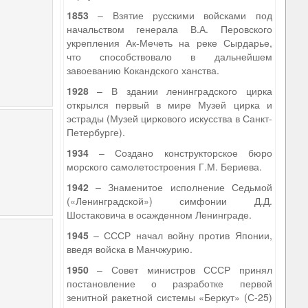
1853
– Взятие русскими войсками под
начальством генерала В.А. Перовского
укрепления Ак-Мечеть на реке Сырдарье,
что способствовало в дальнейшем
завоеванию Кокандского ханства.
1928
– В здании ленинградского цирка
открылся первый в мире Музей цирка и
эстрады (Музей циркового искусства в Санкт-
Петербурге).
1934
– Создано конструкторское бюро
морского самолетостроения Г.М. Бериева.
1942
– Знаменитое исполнение Седьмой
(«Ленинградской») симфонии Д.Д.
Шостаковича в осажденном Ленинграде.
1945
– СССР начал войну против Японии,
введя войска в Манчжурию.
1950
– Совет министров СССР принял
постановление о разработке первой
зенитной ракетной системы «Беркут» (С-25)