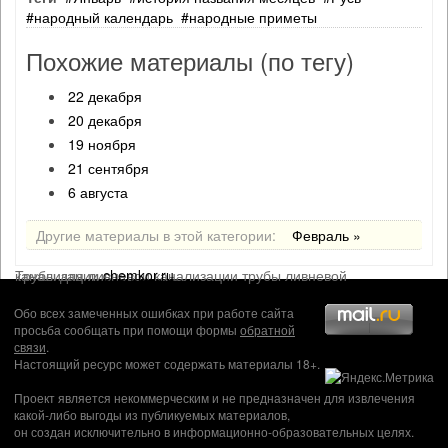
народный календарь
народные приметы
Похожие материалы (по тегу)
22 декабря
20 декабря
19 ноября
21 сентября
6 августа
Другие материалы в этой категории:
Февраль »
Трубы для ливневои канализации трубы ливневой канализации
chemkor.ru
.
Обо всех замеченных ошибках при работе сайта
просьба сообщать при помощи формы
обратной
связи
.
Настоящий ресурс может содержать материалы 18+.
Проект является некоммерческим и не предназначен для извлечения
какой-либо выгоды из публикуемых материалов,
он создан исключительно в информационно-образовательных целях.