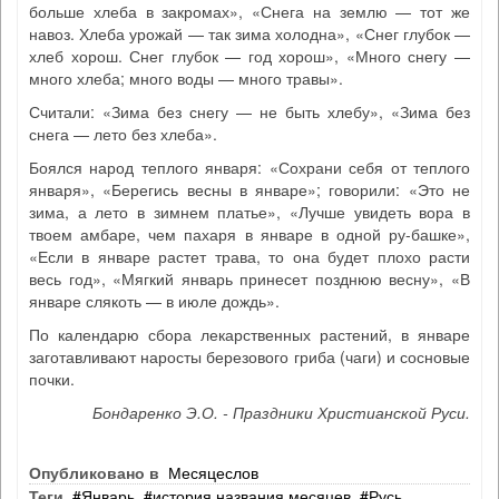
больше хлеба в закромах», «Снега на землю — тот же
навоз. Хлеба урожай — так зима холодна», «Снег глубок —
хлеб хорош. Снег глубок — год хорош», «Много снегу —
много хлеба; много воды — много травы».
Считали: «Зима без снегу — не быть хлебу», «Зима без
снега — лето без хлеба».
Боялся народ теплого января: «Сохрани себя от теплого
января», «Берегись весны в январе»; говорили: «Это не
зима, а лето в зимнем платье», «Лучше увидеть вора в
твоем амбаре, чем пахаря в январе в одной ру-башке»,
«Если в январе растет трава, то она будет плохо расти
весь год», «Мягкий январь принесет позднюю весну», «В
январе слякоть — в июле дождь».
По календарю сбора лекарственных растений, в январе
заготавливают наросты березового гриба (чаги) и сосновые
почки.
Бондаренко Э.О. - Праздники Христианской Руси.
Опубликовано в
Месяцеслов
Теги
Январь
история названия месяцев
Русь