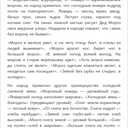
морозы, но народ приметил, что «холодные январи подряд
почти не повторяются». Январь — месяц ярких звезд,
белых троп, синих льдов. Лютует стужа, скрипит под
ногами снег. На окнах нежной кистью рисует Дед Мороз
свои ажурные узоры. Недаром в народе говорят, что «зима
без морозу не бывает».
«Мороз и железо рвет, и на лету птицу бьет, и слезы из
людей выжимает», «Мороз красит нос. Берет нос в
большой мороз», «В зимний холод всякий молод. На
морозе и старик вприпрыжку идет», «Хоть мороз невелик,
да стоять не велит», «Мороз одетым кланяться велит, а
неодетых сам посещает», «Зимой без шубы не стыдно, а
холодно».
Но народ приметил другое преимущество холодной
снежной зимы: «Морозный январь — урожайный год»,
«Январский холод наполняет закрома», «Холодная зима—
благодать» (предвещает урожай), «Снег земле-кормилице
— теплый кожух», «От снега все богатство. Снега надует —
хлеба прибудет», «Зимой снег глубо-кий— летом хлеб
высокий», «Много снегу зимой — урожай большой», «Снег
на полях—хлеб в закромах», «Больше снега на полях —