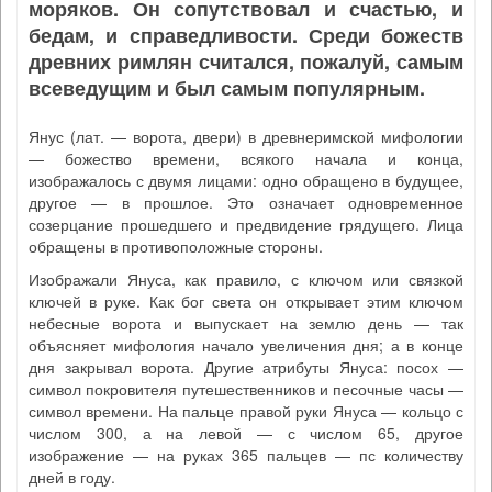
моряков. Он сопутствовал и счастью, и
бедам, и справедливости. Среди божеств
древних римлян считался, пожалуй, самым
всеведущим и был самым популярным.
Янус (лат. — ворота, двери) в древнеримской мифологии
— божество времени, всякого начала и конца,
изображалось с двумя лицами: одно обращено в будущее,
другое — в прошлое. Это означает одновременное
созерцание прошедшего и предвидение грядущего. Лица
обращены в противоположные стороны.
Изображали Януса, как правило, с ключом или связкой
ключей в руке. Как бог света он открывает этим ключом
небесные ворота и выпускает на землю день — так
объясняет мифология начало увеличения дня; а в конце
дня закрывал ворота. Другие атрибуты Януса: посох —
символ покровителя путешественников и песочные часы —
символ времени. На пальце правой руки Януса — кольцо с
числом 300, а на левой — с числом 65, другое
изображение — на руках 365 пальцев — пс количеству
дней в году.