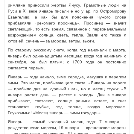
римляне приносили жертвы Янусу. Грамотные люди на
Руси в XI веке январь писали е но у ар, по Остромирову
Евангелию, а как бы для пояснения чужого слова
прибавляли «рекомаго просинца». Просинец — значит
светлеющий, то есть время, связанное с первоначальным
возрождением солнца, света, тепла. Звали его также л
ютов ей, сечень — за морозы, ветры, вьюги.
По старому русскому счету, когда год начинали с марта,
январь был одиннадцатым месяцем; когда год начинали с
сентября, он был пятым; с 1700 года он постоянно
считается первым.
Январь — году начало, зиме середка, макушка и перелом
зимы. Это месяц прибывающего света. «Январь на пороге
— прибыло дня на куриный шаг», но и месяц стужи: «В
январе растет день — растет и холод». Дни в январе
прибывают, светлеют, солнце раньше встает, а снег
становится глубже, лед толще, воздух морознее.
Глухозимье! «Месяц январь — зимы государь».
Январь — самый холодный месяц года: 7 января —
рождественские морозы, 19 января — крещенские морозы
— водосвятские, водокрещи, 31 января — афанасьевские