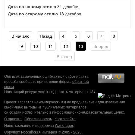
Дата по новому стилю
31 декабря
Дата по старому стилю
18 декабря
В начало
Назад
4
5
6
7
8
9
10
11
12
13
Вперед
В конец
Обо всех замеченных ошибках при работе сайта
просьба сообщать при помощи формы
обратной
связи
.
Настоящий ресурс может содержать материалы 18+.
Проект является некоммерческим и не предназначен для извлечения
какой-либо выгоды из публикуемых материалов,
он создан исключительно в информационно-образовательных целях.
О проекте
|
Обратная связь
|
Карта сайта
Идея, создание и поддержка
Wandragor
.
Copyright Российская Империя © 2005 - 2026.