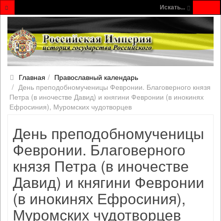
Искать...
Главная
Православный календарь
День преподобномученицы Февронии. Благоверного князя
Петра (в иночестве Давид) и княгини Февронии (в инокинях
Ефросиния), Муромских чудотворцев
День преподобномученицы
Февронии. Благоверного
князя Петра (в иночестве
Давид) и княгини Февронии
(в инокинях Ефросиния),
Муромских чудотворцев