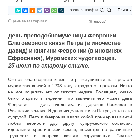
размер шрифта
Печать
Оцените материал
(0 голосов)
День преподобномученицы Февронии.
Благоверного князя Петра (в иночестве
Давид) и княгини Февронии (в инокинях
Ефросиния), Муромских чудотворцев.
25 июня по старому стилю.
Святой благоверный князь Петр, вступивший на престол
муромских князей в 1203 году, страдал от проказы. Никто
не мог исцелить его от тяжкого недуга. Болящему князю
было открыто в видении, что вылечить его может дева
Феврония — дочь пчельника из деревни Ласковой в
Рязанских землях. И дева исцелила князя Петра, стала его
супругой. Петр и Феврония явили собой пример взаимной
любви, верности друг другу, супружеского согласия,
идеальной христианской семьи, несмотря на различные
трудности и вопреки козням окружающих. Святые