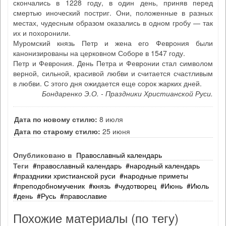
скончались в 1228 году, в один день, приняв перед
смертью иноческий постриг. Они, положенные в разных
местах, чудесным образом оказались в одном гробу — так
их и похоронили.
Муромский князь Петр и жена его Феврония были
канонизированы на церковном Соборе в 1547 году.
Петр и Феврония. День Петра и Февронии стал символом
верной, сильной, красивой любви и считается счастливым
в любви. С этого дня ожидается еще сорок жарких дней.
Бондаренко Э.О. - Праздники Христианской Руси.
Дата по новому стилю:
8 июля
Дата по старому стилю:
25 июня
Опубликовано в
Православный календарь
Теги
православный календарь
народный календарь
праздники христианской руси
народные приметы
преподобномученик
князь
чудотворец
Июнь
Июль
день
Русь
православие
Похожие материалы (по тегу)