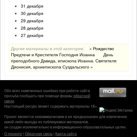
31 декабря
30 декабря
29 декабря
28 декабря
27 декабря
Другие материалы в этой категории:
« Рождество
Предтечи и Крестителя Господня Иоанна
День
преподобного Давида, епископа Иоанна. Святителя
Дионисия, архиепископа Суздальского »
Обо всех замеченных ошибках при работе сайта
просьба сообщать при помощи формы
обратной
связи
.
Настоящий ресурс может содержать материалы 18+.
Проект является некоммерческим и не предназначен для извлечения
какой-либо выгоды из публикуемых материалов,
он создан исключительно в информационно-образовательных целях.
О проекте
|
Обратная связь
|
Карта сайта