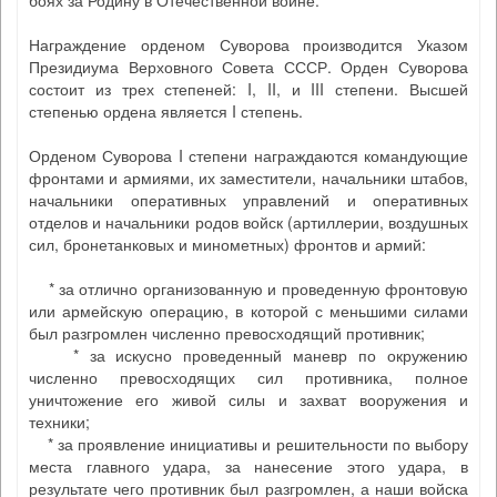
боях за Родину в Отечественной войне.
Награждение орденом Суворова производится Указом
Президиума Верховного Совета СССР. Орден Суворова
состоит из трех степеней: I, II, и III степени. Высшей
степенью ордена является I степень.
Орденом Суворова I степени награждаются командующие
фронтами и армиями, их заместители, начальники штабов,
начальники оперативных управлений и оперативных
отделов и начальники родов войск (артиллерии, воздушных
сил, бронетанковых и минометных) фронтов и армий:
* за отлично организованную и проведенную фронтовую
или армейскую операцию, в которой с меньшими силами
был разгромлен численно превосходящий противник;
* за искусно проведенный маневр по окружению
численно превосходящих сил противника, полное
уничтожение его живой силы и захват вооружения и
техники;
* за проявление инициативы и решительности по выбору
места главного удара, за нанесение этого удара, в
результате чего противник был разгромлен, а наши войска