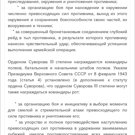
преследования, окружения и уничтожения противника;
* за организацию боя при нахождении в окружении
численно превосходящих сил противника, выход из этого
окружения и сохранение боеспособности своих частей, их
вооружения и техники;
* за совершенный бронетанковым соединением глубокий
рейд в тыл противника, в результате которого противнику
нанесен чувствительный удар, обеспечивающий успешное
выполнение армейской операции.
Орденом Суворова III степени награждаются командиры
полков, батальонов и начальники штабов полков. Указом
Президиума Верховного Совета СССР от 8 февраля 1943
года (статья 4) установлено (в дополнение к статуту
ордена Суворова), что орденом Суворова III степени могут
также награждаться командиры рот:
* за организацию боя и инициативу в выборе момента
для смелой и стремительной атаки превосходящего по
силе противника и уничтожение его;
* за упорство и полное противодействие наступлению
превосходящих сил противника в удержании занимаемых
рубежей, умелое противопоставление всех имеющихся