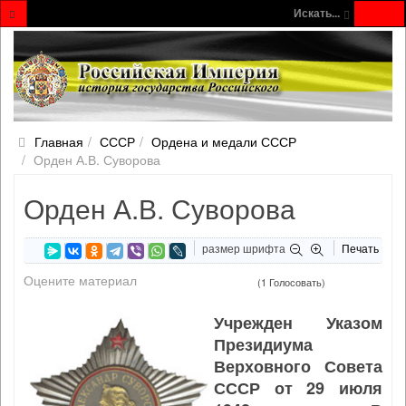
Искать...
Главная
СССР
Ордена и медали СССР
Орден А.В. Суворова
Орден А.В. Суворова
размер шрифта
Печать
Оцените материал
(1 Голосовать)
Учрежден Указом
Президиума
Верховного Совета
СССР от 29 июля