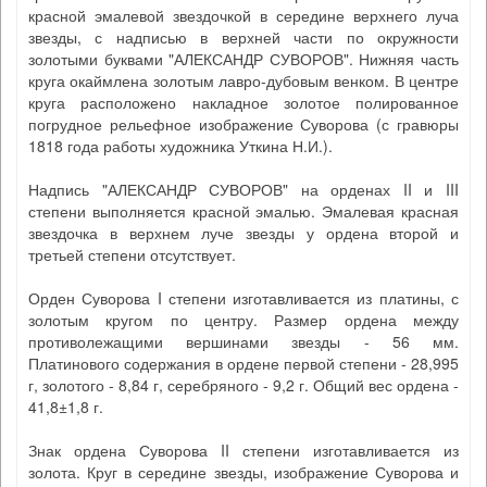
красной эмалевой звездочкой в середине верхнего луча
звезды, с надписью в верхней части по окружности
золотыми буквами "АЛЕКСАНДР СУВОРОВ". Нижняя часть
круга окаймлена золотым лавро-дубовым венком. В центре
круга расположено накладное золотое полированное
погрудное рельефное изображение Суворова (с гравюры
1818 года работы художника Уткина Н.И.).
Надпись "АЛЕКСАНДР СУВОРОВ" на орденах II и III
степени выполняется красной эмалью. Эмалевая красная
звездочка в верхнем луче звезды у ордена второй и
третьей степени отсутствует.
Орден Суворова I степени изготавливается из платины, с
золотым кругом по центру. Размер ордена между
противолежащими вершинами звезды - 56 мм.
Платинового содержания в ордене первой степени - 28,995
г, золотого - 8,84 г, серебряного - 9,2 г. Общий вес ордена -
41,8±1,8 г.
Знак ордена Суворова II степени изготавливается из
золота. Круг в середине звезды, изображение Суворова и