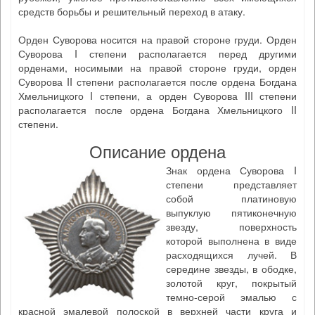
средств борьбы и решительный переход в атаку.
Орден Суворова носится на правой стороне груди. Орден
Суворова I степени располагается перед другими
орденами, носимыми на правой стороне груди, орден
Суворова II степени располагается после ордена Богдана
Хмельницкого I степени, а орден Суворова III степени
располагается после ордена Богдана Хмельницкого II
степени.
Описание ордена
Знак ордена Суворова I
степени представляет
собой платиновую
выпуклую пятиконечную
звезду, поверхность
которой выполнена в виде
расходящихся лучей. В
середине звезды, в ободке,
золотой круг, покрытый
темно-серой эмалью с
красной эмалевой полоской в верхней части круга и