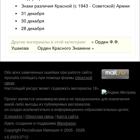
Знаки различия Красной (с 1943 - Советской) Армии
31 декабря
30 декабря
28 декабря
Другие материалы в этой категории:
« Орден Ф.Ф.
Ушакова
Орден Красного Знамени »
Обо всех замеченных ошибках при работе сайта
просьба сообщать при помощи формы
обратной
связи
.
Настоящий ресурс может содержать материалы 18+.
Проект является некоммерческим и не предназначен для извлечения
какой-либо выгоды из публикуемых материалов,
он создан исключительно в информационно-образовательных целях.
О проекте
|
Обратная связь
|
Карта сайта
Идея, создание и поддержка
Wandragor
.
Copyright Российская Империя © 2005 - 2026.
v.5.2023.0712