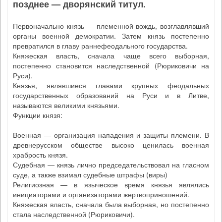
позднее — дворянский титул.
Первоначально князь — племенной вождь, возглавлявший
органы военной демократии. Затем князь постепенно
превратился в главу раннефеодального государства.
Княжеская власть, сначала чаще всего выборная,
постепенно становится наследственной (Рюриковичи на
Руси).
Князья, являвшиеся главами крупных феодальных
государственных образований на Руси и в Литве,
называются великими князьями.
Функции князя:
Военная — организация нападения и защиты племени. В
древнерусском обществе высоко ценилась военная
храбрость князя.
Судебная — князь лично председательствовал на гласном
суде, а также взимал судебные штрафы (виры)
Религиозная — в языческое время князья являлись
инициаторами и организаторами жертвоприношений.
Княжеская власть, сначала была выборная, но постепенно
стала наследственной (Рюриковичи).