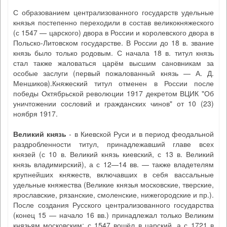
С образованием централизованного государств удельные
князья постепенно переходили в состав великокняжеского
(с 1547 — царского) двора в России и королевского двора в
Польско-Литовском государстве. В России до 18 в. звание
князь было только родовым. С начала 18 в. титул князь
стал также жаловаться царём высшим сановникам за
особые заслуги (первый пожалованный князь — А. Д.
Меншиков).Княжеский титул отменен в России после
победы Октябрьской революции 1917 декретом ВЦИК "Об
уничтожении сословий и гражданских чинов" от 10 (23)
ноября 1917.
Великий князь
- в Киевской Руси и в период феодальной
раздробленности титул, принадлежавший главе всех
князей (с 10 в. Великий князь киевский, с 13 в. Великий
князь владимирский), а с 12—14 вв. — также владетелям
крупнейших княжеств, включавших в себя вассальные
удельные княжества (Великие князья московские, тверские,
ярославские, рязанские, смоленские, нижегородские и пр.).
После создания Русского централизованного государства
(конец 15 — начало 16 вв.) принадлежал только Великим
князьям московским; с 1547 вошёл в царский, а с 1721 в