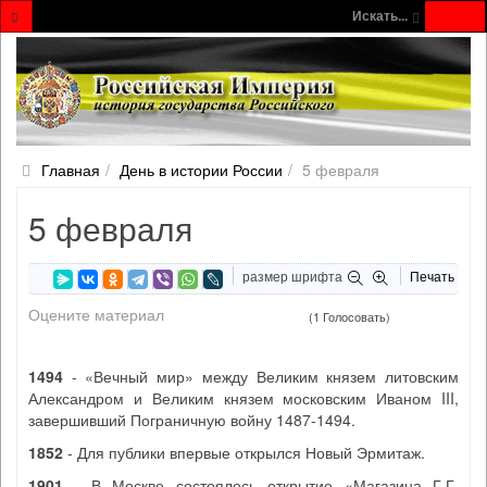
Искать...
Главная
День в истории России
5 февраля
5 февраля
размер шрифта
Печать
Оцените материал
(1 Голосовать)
1494
- «Вечный мир» между Великим князем литовским
Александром и Великим князем московским Иваном III,
завершивший Пограничную войну 1487-1494.
1852
- Для публики впервые открылся Новый Эрмитаж.
1901
- В Москве состоялось открытие «Магазина Г.Г.