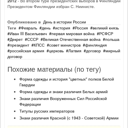
2012
- Во втором туре президентских выборов в Финляндии
Президентом Финляндии избран С. Ниинисте.
Опубликовано в
День в истории России
Теги
Февраль
день
история
Россия
великий князь
Иван III Васильевич
первая мировая война
РСФСР
Декрет
СССР
Великая Отечественная война
польша
президент
КПСС
совет министров
финляндия
российская армия
церковь
Латвия
договор
мирный
договор
Похожие материалы (по тегу)
Форма одежды и история "цветных" полков Белой
Гвардии
Форма одежды и знаки различия Белых армий
Знаки различия Вооруженных Сил Российской
Федерации
Титулы русских императоров
Знаки различия Красной (с 1943 - Советской) Армии