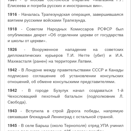
Елисеева и погреба русских и иностранных вин».
1916
- Началась Трапезундская операция, завершившаяся
взятием русскими войсками Трапезунда.
1918
- Советом Народных Комиссаров РСФСР был
опубликован декрет «Об отделении церкви от государства
и школы от церкви».
1926
- Вооруженное нападение на советских
дипломатических курьеров Т.И. Нетте (убит) и И.А.
Махмасталя (ранен) на территории Латвии.
1942
- В Лондоне между правительствами СССР и Канады
подписано соглашение об установлении консульских
отношений, об обмене консульскими представителями.
1942
- В городе Бузулук начал создаваться 1-й
Чехословацкий пехотный батальон (подполковник Л.
Свобода).
1943
- Вступила в строй Дорога победы, напрямую
связавшая блокадный Ленинград с остальной страной.
1945
- В селе Барыш (около Тернополя) отряд УПА учинил