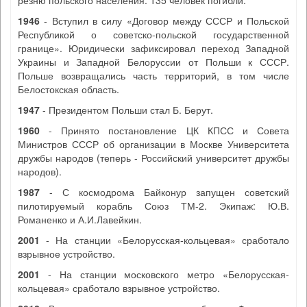
резню польского населения. 135 человек погибли.
1946
- Вступил в силу «Договор между СССР и Польской
Республикой о советско-польской государственной
границе». Юридически зафиксировал переход Западной
Украины и Западной Белоруссии от Польши к СССР.
Польше возвращались часть территорий, в том числе
Белостокская область.
1947
- Президентом Польши стал Б. Берут.
1960
- Принято постановление ЦК КПСС и Совета
Министров СССР об организации в Москве Университета
дружбы народов (теперь - Российский университет дружбы
народов).
1987
- С космодрома Байконур запущен советский
пилотируемый корабль Союз ТМ-2. Экипаж: Ю.В.
Романенко и А.И.Лавейкин.
2001
- На станции «Белорусская-кольцевая» сработало
взрывное устройство.
2001
- На станции московского метро «Белорусская-
кольцевая» сработало взрывное устройство.