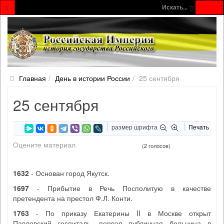
Искать...
Главная
День в истории России
25 сентября
25 сентября
размер шрифта
Печать
Оцените материал
(2 голосов)
1632
- Основан город Якутск.
1697
- Прибытие в Речь Посполитую в качестве
претендента на престол Ф.Л. Конти.
1763
- По приказу Екатерины II в Москве открыт
Павловский госпиталь, первая публичная больница в