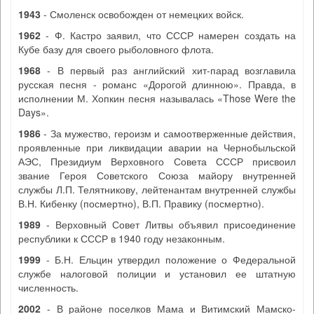
1943
- Смоленск освобожден от немецких войск.
1962
- Ф. Кастро заявил, что СССР намерен создать на
Кубе базу для своего рыболовного флота.
1968
- В первый раз английский хит-парад возглавила
русская песня - романс «Дорогой длинною». Правда, в
исполнении М. Хопкин песня называлась «Those Were the
Days».
1986
- За мужество, героизм и самоотверженные действия,
проявленные при ликвидации аварии на Чернобыльской
АЭС, Президиум Верховного Совета СССР присвоил
звание Героя Советского Союза майору внутренней
службы Л.П. Телятникову, лейтенантам внутренней службы
В.Н. Кибенку (посмертно), В.П. Правику (посмертно).
1989
- Верховный Совет Литвы объявил присоединение
республики к СССР в 1940 году незаконным.
1999
- Б.Н. Ельцин утвердил положение о Федеральной
службе налоговой полиции и установил ее штатную
численность.
2002
- В районе поселков Мама и Витимский Мамско-