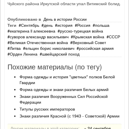
Чуйского района Иркутской области упал Витимский болид.
Опубликовано в
День в истории России
Теги
Сентябрь
день
история
Россия
польша
екатерина ii алексеевна
русско‐турецкая война
суворов александр васильевич
Крымская война
СССР
Великая Отечественная война
Верховный Совет
Литва
ельцин борис николаевич
российская армия
Орден Ленина
швейцарский поход
Похожие материалы (по тегу)
Форма одежды и история "цветных" полков Белой
Гвардии
Форма одежды и знаки различия Белых армий
Знаки различия Вооруженных Сил Российской
Федерации
Титулы русских императоров
Знаки различия Красной (с 1943 - Советской) Армии
Другие материалы в этой категории:
« 24 сентября