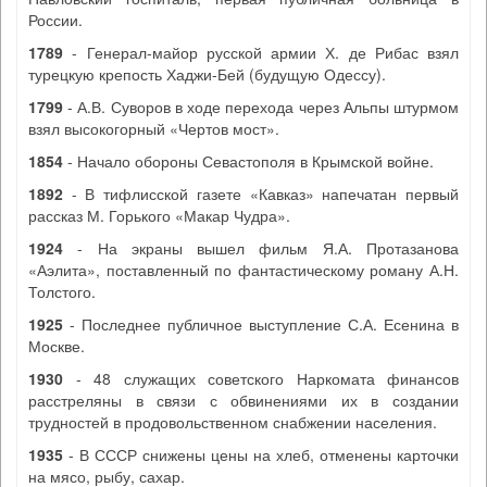
России.
1789
- Генерал-майор русской армии Х. де Рибас взял
турецкую крепость Хаджи-Бей (будущую Одессу).
1799
- А.В. Суворов в ходе перехода через Альпы штурмом
взял высокогорный «Чертов мост».
1854
- Начало обороны Севастополя в Крымской войне.
1892
- В тифлисской газете «Кавказ» напечатан первый
рассказ М. Горького «Макар Чудра».
1924
- На экраны вышел фильм Я.А. Протазанова
«Аэлита», поставленный по фантастическому роману А.Н.
Толстого.
1925
- Последнее публичное выступление С.А. Есенина в
Москве.
1930
- 48 служащих советского Наркомата финансов
расстреляны в связи с обвинениями их в создании
трудностей в продовольственном снабжении населения.
1935
- В СССР снижены цены на хлеб, отменены карточки
на мясо, рыбу, сахар.