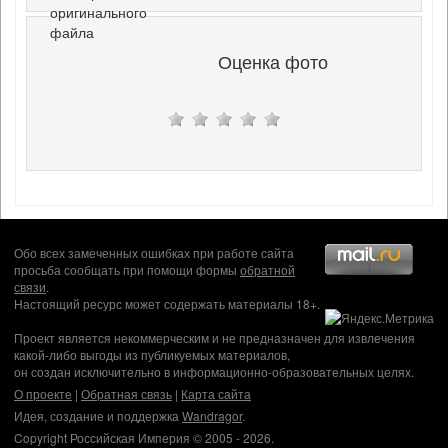
оригинального
файла
Оценка фото
Обо всех замеченных ошибках при работе сайта
просьба сообщать при помощи формы
обратной
связи
.
Настоящий ресурс может содержать материалы 18+.
Проект является некоммерческим и не предназначен для извлечения
какой-либо выгоды из публикуемых материалов,
он создан исключительно в информационно-образовательных целях.
О проекте
|
Обратная связь
|
Карта сайта
Идея, создание и поддержка
Wandragor
.
Copyright Российская Империя © 2005 - 2026.