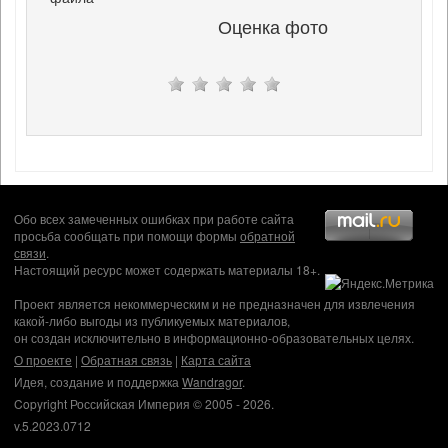
Оценка фото
Обо всех замеченных ошибках при работе сайта
просьба сообщать при помощи формы
обратной
связи
.
Настоящий ресурс может содержать материалы 18+.
Проект является некоммерческим и не предназначен для извлечения
какой-либо выгоды из публикуемых материалов,
он создан исключительно в информационно-образовательных целях.
О проекте
|
Обратная связь
|
Карта сайта
Идея, создание и поддержка
Wandragor
.
Copyright Российская Империя © 2005 - 2026.
v.5.2023.0712