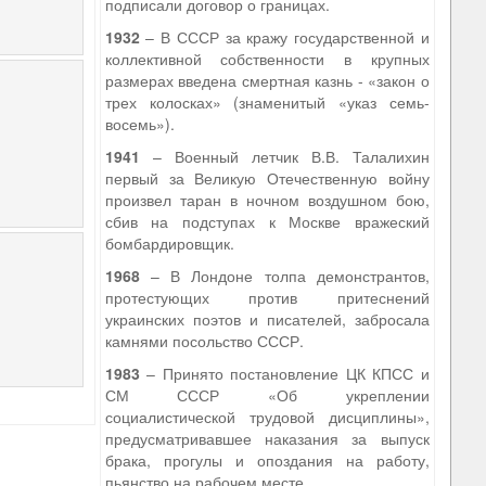
подписали договор о границах.
1932
– В СССР за кражу государственной и
коллективной собственности в крупных
размерах введена смертная казнь - «закон о
трех колосках» (знаменитый «указ семь-
восемь»).
1941
– Военный летчик В.В. Талалихин
первый за Великую Отечественную войну
произвел таран в ночном воздушном бою,
сбив на подступах к Москве вражеский
бомбардировщик.
1968
– В Лондоне толпа демонстрантов,
протестующих против притеснений
украинских поэтов и писателей, забросала
камнями посольство СССР.
1983
– Принято постановление ЦК КПСС и
СМ СССР «Об укреплении
социалистической трудовой дисциплины»,
предусматривавшее наказания за выпуск
брака, прогулы и опоздания на работу,
пьянство на рабочем месте.