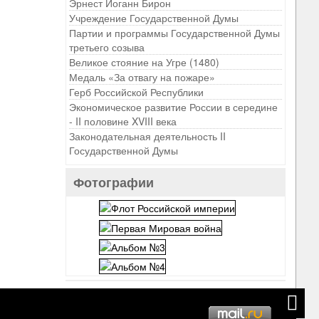
Эрнест Иоганн Бирон
Учреждение Государственной Думы
Партии и программы Государственной Думы
третьего созыва
Великое стояние на Угре (1480)
Медаль «За отвагу на пожаре»
Герб Российской Республики
Экономическое развитие России в середине
- II половине XVIII века
Законодательная деятельность II
Государственной Думы
Фотографии