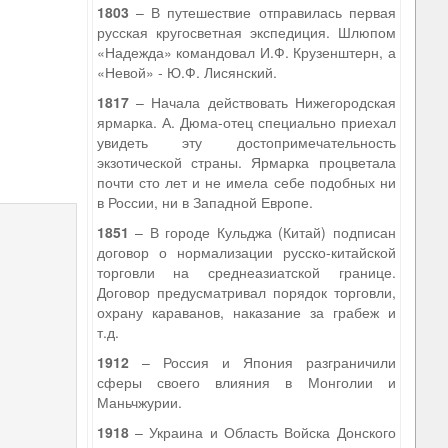
1803
– В путешествие отправилась первая
русская кругосветная экспедиция. Шлюпом
«Надежда» командовал И.Ф. Крузенштерн, а
«Невой» - Ю.Ф. Лисянский.
1817
– Начала действовать Нижегородская
ярмарка. А. Дюма-отец специально приехал
увидеть эту достопримечательность
экзотической страны. Ярмарка процветала
почти сто лет и не имела себе подобных ни
в России, ни в Западной Европе.
1851
– В городе Кульджа (Китай) подписан
договор о нормализации русско-китайской
торговли на среднеазиатской границе.
Договор предусматривал порядок торговли,
охрану караванов, наказание за грабеж и
т.д.
1912
– Россия и Япония разграничили
сферы своего влияния в Монголии и
Маньчжурии.
1918
– Украина и Область Войска Донского