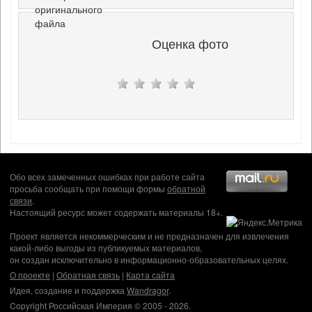
оригинального
файла
Оценка фото
Обо всех замеченных ошибках при работе сайта
просьба сообщать при помощи формы
обратной
связи
.
Настоящий ресурс может содержать материалы 18+.
Проект является некоммерческим и не предназначен для извлечения
какой-либо выгоды из публикуемых материалов,
он создан исключительно в информационно-образовательных целях.
О проекте
|
Обратная связь
|
Карта сайта
Идея, создание и поддержка
Wandragor
.
Copyright Российская Империя © 2005 - 2026.