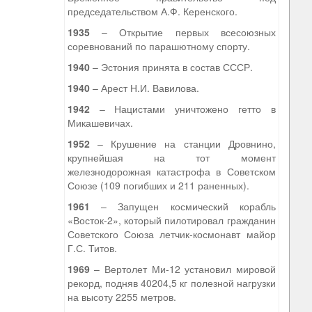
председательством А.Ф. Керенского.
1935
– Открытие первых всесоюзных
соревнований по парашютному спорту.
1940
– Эстония принята в состав СССР.
1940
– Арест Н.И. Вавилова.
1942
– Нацистами уничтожено гетто в
Микашевичах.
1952
– Крушение на станции Дровнино,
крупнейшая на тот момент
железнодорожная катастрофа в Советском
Союзе (109 погибших и 211 раненных).
1961
– Запущен космический корабль
«Восток-2», который пилотировал гражданин
Советского Союза летчик-космонавт майор
Г.С. Титов.
1969
– Вертолет Ми-12 установил мировой
рекорд, подняв 40204,5 кг полезной нагрузки
на высоту 2255 метров.