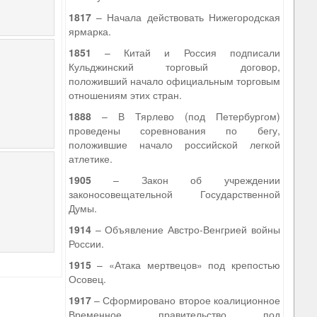
1817
– Начала действовать Нижегородская
ярмарка.
1851
– Китай и Россия подписали
Кульджинский торговый договор,
положивший начало официальным торговым
отношениям этих стран.
1888
– В Тярлево (под Петербургом)
проведены соревнования по бегу,
положившие начало российской легкой
атлетике.
1905
– Закон об учреждении
законосовещательной Государственной
Думы.
1914
– Объявление Австро-Венгрией войны
России.
1915
– «Атака мертвецов» под крепостью
Осовец.
1917
– Сформировано второе коалиционное
Временное правительство под