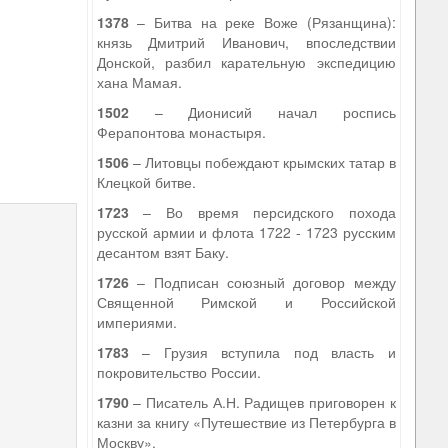
1378
– Битва на реке Воже (Рязанщина):
князь Дмитрий Иванович, впоследствии
Донской, разбил карательную экспедицию
хана Мамая.
1502
– Дионисий начал роспись
Ферапонтова монастыря.
1506
– Литовцы побеждают крымских татар в
Клецкой битве.
1723
– Во время персидского похода
русской армии и флота 1722 - 1723 русским
десантом взят Баку.
1726
– Подписан союзный договор между
Священной Римской и Российской
империями.
1783
– Грузия вступила под власть и
покровительство России.
1790
– Писатель А.Н. Радищев приговорен к
казни за книгу «Путешествие из Петербурга в
Москву».