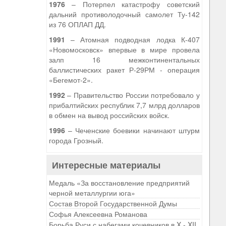
1976
– Потерпел катастрофу советский
дальний противолодочный самолет Ту-142
из 76 ОПЛАП ДД.
1991
– Атомная подводная лодка К-407
«Новомосковск» впервые в мире провела
залп 16 межконтинентальных
баллистических ракет Р-29РМ - операция
«Бегемот-2».
1992
– Правительство России потребовало у
прибалтийских республик 7,7 млрд долларов
в обмен на вывод российских войск.
1996
– Чеченские боевики начинают штурм
города Грозный.
Интересные материалы
Медаль «За восстановление предприятий
черной металлургии юга»
Состав Второй Государственной Думы
Софья Алексеевна Романова
Борьба Руси с набегами кочевников в X - XII