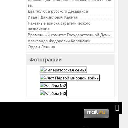
вв.
Два полюса русского декаданса
Иван I Даниилович Калита
Ракетные войска стратегического
назначения
Временный комитет Государственной Думы
Александр Федорович Керенский
Орден Ленина
Фотографии