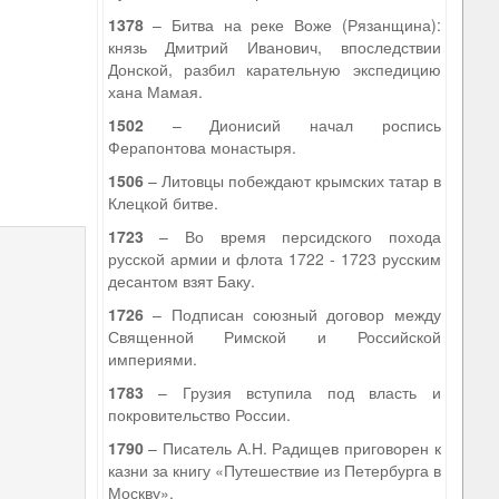
1378
– Битва на реке Воже (Рязанщина):
князь Дмитрий Иванович, впоследствии
Донской, разбил карательную экспедицию
хана Мамая.
1502
– Дионисий начал роспись
Ферапонтова монастыря.
1506
– Литовцы побеждают крымских татар в
Клецкой битве.
1723
– Во время персидского похода
русской армии и флота 1722 - 1723 русским
десантом взят Баку.
1726
– Подписан союзный договор между
Священной Римской и Российской
империями.
1783
– Грузия вступила под власть и
покровительство России.
1790
– Писатель А.Н. Радищев приговорен к
казни за книгу «Путешествие из Петербурга в
Москву».