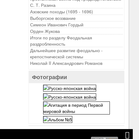
С. Т. Разина
Азовские походы (1695 - 1696)
Выборгское воззвание
Симеон Иванович Гордый
Орден Жукова
Итоги по разделу Феодальная
раздробленность
Дальнейшее развитие феодально -
крепостнической системы
Николай II Александрович Романов
Фотографии