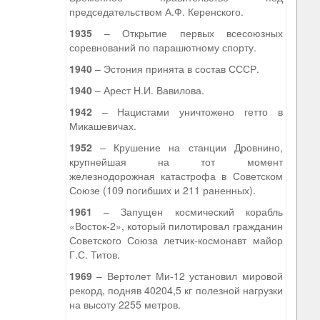
председательством А.Ф. Керенского.
1935
– Открытие первых всесоюзных
соревнований по парашютному спорту.
1940
– Эстония принята в состав СССР.
1940
– Арест Н.И. Вавилова.
1942
– Нацистами уничтожено гетто в
Микашевичах.
1952
– Крушение на станции Дровнино,
крупнейшая на тот момент
железнодорожная катастрофа в Советском
Союзе (109 погибших и 211 раненных).
1961
– Запущен космический корабль
«Восток-2», который пилотировал гражданин
Советского Союза летчик-космонавт майор
Г.С. Титов.
1969
– Вертолет Ми-12 установил мировой
рекорд, подняв 40204,5 кг полезной нагрузки
на высоту 2255 метров.