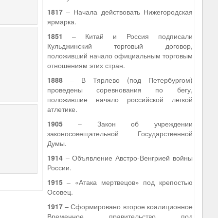
1817
– Начала действовать Нижегородская
ярмарка.
1851
– Китай и Россия подписали
Кульджинский торговый договор,
положивший начало официальным торговым
отношениям этих стран.
1888
– В Тярлево (под Петербургом)
проведены соревнования по бегу,
положившие начало российской легкой
атлетике.
1905
– Закон об учреждении
законосовещательной Государственной
Думы.
1914
– Объявление Австро-Венгрией войны
России.
1915
– «Атака мертвецов» под крепостью
Осовец.
1917
– Сформировано второе коалиционное
Временное правительство под