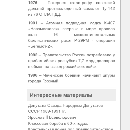
1976
– Потерпел катастрофу советский
дальний противолодочный самолет Ту-142
из 76 ОПЛАП ДД.
1991
– Атомная подводная лодка К-407
«Новомосковск» впервые в мире провела
залп 16 межконтинентальных
баллистических ракет Р-29РМ - операция
«Бегемот-2».
1992
– Правительство России потребовало у
прибалтийских республик 7,7 млрд долларов
в обмен на вывод российских войск.
1996
– Чеченские боевики начинают штурм
города Грозный.
Интересные материалы
Депутаты Съезда Народных Депутатов
СССР 1989-1991 гг.
Ярослав II Всеволодович
Классовая борьба в 60-х годах.
Крестьянская война под предводительством