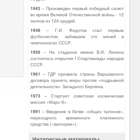
1943
– Произведен первый победный салют
во время Великой Отечественной войны - 12
залпов из 124 орудий.
1948
– Г.И. Федотов стал первым
футболистом, забившим сто мячей в
чемпионатах СССР.
1956
– На стадионе имени В.И. Ленина
состоялось открытие I Спартакиады народов
СССР.
1961
– ГДР призвала страны Варшавского
договора принять меры против «подрывной
деятельности» Западного Берлина.
1973
– Стартует советская космическая
миссия «Марс-6».
1991
– Введение в Литве «общих талонов»,
переходного временного платежного
средства («вагнорки»).
Интересные материалы