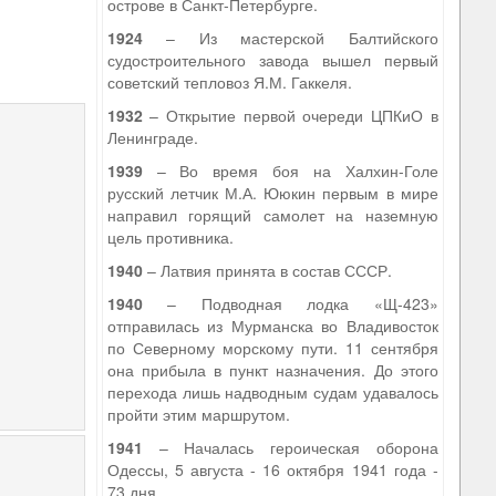
острове в Санкт-Петербурге.
1924
– Из мастерской Балтийского
судостроительного завода вышел первый
советский тепловоз Я.М. Гаккеля.
1932
– Открытие первой очереди ЦПКиО в
Ленинграде.
1939
– Во время боя на Халхин-Голе
русский летчик М.А. Ююкин первым в мире
направил горящий самолет на наземную
цель противника.
1940
– Латвия принята в состав СССР.
1940
– Подводная лодка «Щ-423»
отправилась из Мурманска во Владивосток
по Северному морскому пути. 11 сентября
она прибыла в пункт назначения. До этого
перехода лишь надводным судам удавалось
пройти этим маршрутом.
1941
– Началась героическая оборона
Одессы, 5 августа - 16 октября 1941 года -
73 дня.